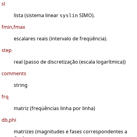
sl
lista (sistema linear
SIMO).
syslin
fmin,fmax
escalares reais (intervalo de freqüência).
step
real (passo de discretização (escala logarítmica))
comments
string
frq
matriz (freqüências linha por linha)
db,phi
matrizes (magnitudes e fases correspondentes a