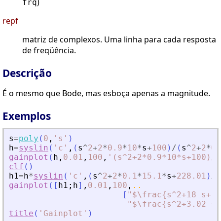
)
frq
repf
matriz de complexos. Uma linha para cada resposta
de freqüência.
Descrição
É o mesmo que Bode, mas esboça apenas a magnitude.
Exemplos
s
=
poly
(
0
,
'
s
'
)
h
=
syslin
(
'
c
'
,
(
s
^
2
+
2
*
0.9
*
10
*
s
+
100
)
/
(
s
^
2
+
2
*
0.
gainplot
(
h
,
0.01
,
100
,
'
(s^2+2*0.9*10*s+100)/(
clf
(
)
h1
=
h
*
syslin
(
'
c
'
,
(
s
^
2
+
2
*
0.1
*
15.1
*
s
+
228.01
)
/
(
gainplot
(
[
h1
;
h
]
,
0.01
,
100
,
..
[
"
$\frac{s^2+18 s+10
"
$\frac{s^2+3.02 s+
title
(
'
Gainplot
'
)