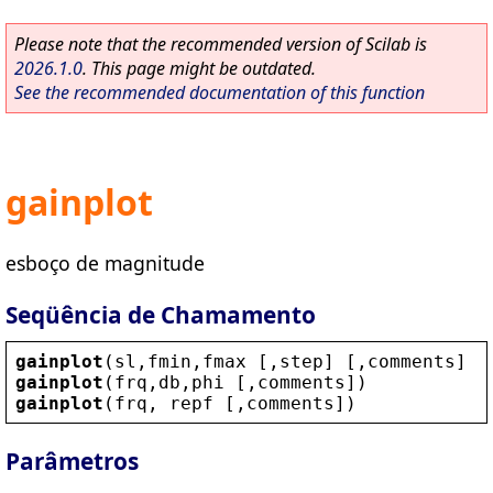
Please note that the recommended version of Scilab is
2026.1.0
. This page might be outdated.
See the recommended documentation of this function
gainplot
esboço de magnitude
Seqüência de Chamamento
gainplot
(
sl
,
fmin
,
fmax
 [,
step
] [,
comments
] )
gainplot
(
frq
,
db
,
phi
 [,
comments
])
gainplot
(
frq
, 
repf
 [,
comments
])
Parâmetros