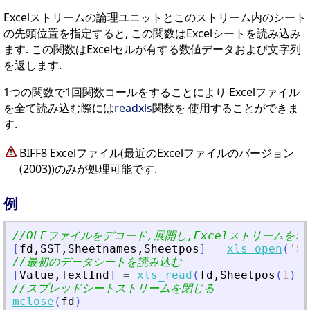
Excelストリームの論理ユニットとこのストリーム内のシート
の先頭位置を指定すると, この関数はExcelシートを読み込み
ます. この関数はExcelセルが有する数値データおよび文字列
を返します.
1つの関数で1回関数コールをすることにより Excelファイル
を全て読み込む際には
readxls
関数を 使用することができま
す.
BIFF8 Excelファイル(最近のExcelファイルのバージョン
(2003))のみが処理可能です.
例
//OLEファイルをデコード,展開し,Excelストリームを
[
fd
,
SST
,
Sheetnames
,
Sheetpos
]
=
xls_open
(
'
SC
//最初のデータシートを読み込む
[
Value
,
TextInd
]
=
xls_read
(
fd
,
Sheetpos
(
1
)
)
//スプレッドシートストリームを閉じる
mclose
(
fd
)