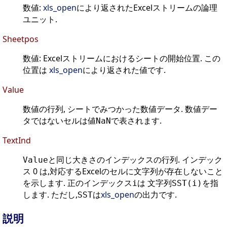
数値:
xls_open
により返されたExcelストリームの論理
ユニット.
Sheetpos
数値: Excelストリームにおけるシートの開始位置. この
位置は
xls_open
により返された値です.
Value
数値の行列, シートでみつかった数値データ. 数値デー
タではないセルは値
で表されます.
NaN
TextInd
と同じ大きさのインデックスの行列. インデック
Value
ス 0 は,対応するExcelのセルに文字列が存在しないこと
を示します. 正のインデックス
は 文字列
を指
i
SST(i)
します. ただし,
は
xls_open
の出力です.
SST
説明