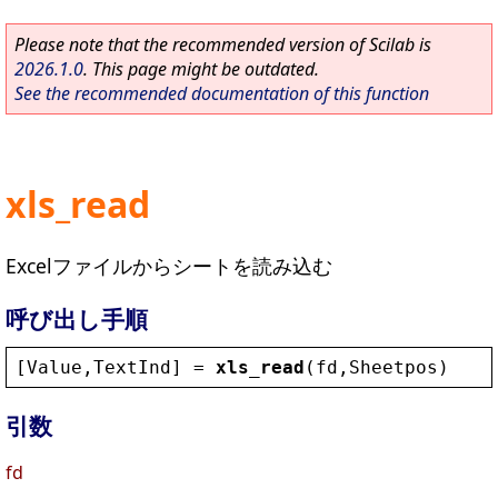
Please note that the recommended version of Scilab is
2026.1.0
. This page might be outdated.
See the recommended documentation of this function
xls_read
Excelファイルからシートを読み込む
呼び出し手順
[
Value
,
TextInd
] = 
xls_read
(
fd
,
Sheetpos
)
引数
fd