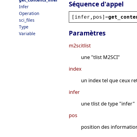
Séquence d'appel
Infer
Operation
[
infer
,
pos
]=
get_conte
sci_files
Type
Paramètres
Variable
m2scitlist
une "tlist M2SCI"
index
un index tel que ceux r
infer
une tlist de type "infer"
pos
position des information