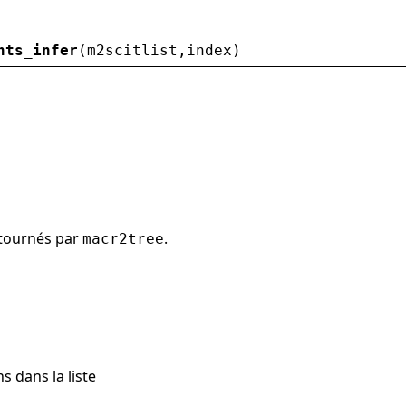
nts_infer
(
m2scitlist
,
index
)
etournés par
.
macr2tree
s dans la liste