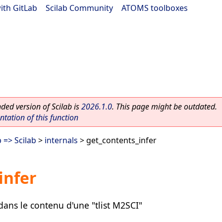
ith GitLab
|
Scilab Community
|
ATOMS toolboxes
ed version of Scilab is
2026.1.0
. This page might be outdated.
ation of this function
 => Scilab
>
internals
> get_contents_infer
infer
ans le contenu d'une "tlist M2SCI"