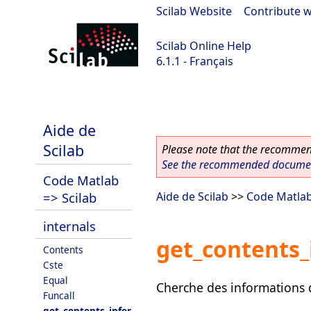
Scilab Website
|
Contribute w
Scilab Online Help
6.1.1 - Français
Scilab-Branch-6.1-GIT
Aide de
Scilab
Please note that the recommend
See the recommended document
Code Matlab
=> Scilab
Aide de Scilab
>>
Code Matlab
internals
get_contents_
Contents
Cste
Equal
Cherche des informations d
Funcall
get_contents_infer