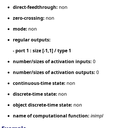
direct-feedthrough:
non
zero-crossing:
non
mode:
non
regular outputs:
- port 1 : size [-1,1] / type 1
number/sizes of activation inputs:
0
number/sizes of activation outputs:
0
continuous-time state:
non
discrete-time state:
non
object discrete-time state:
non
name of computational function:
inimpl