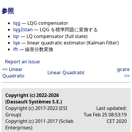
参照
lqg
— LQG compensator
lqg2stan
— LQG を標準問題に変換する
lqr
— LQ compensator (full state)
lqe
— linear quadratic estimator (Kalman Filter)
lft
— 線形分数変換
Report an issue
<< Linear
gcare
Linear Quadratic
Quadratic
>>
Copyright (c) 2022-2026
(Dassault Systèmes S.E.)
Copyright (c) 2017-2022 (ESI
Last updated:
Group)
Tue Feb 25 08:53:19
Copyright (c) 2011-2017 (Scilab
CET 2020
Enterprises)