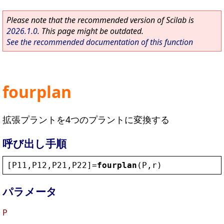
Please note that the recommended version of Scilab is
2026.1.0
. This page might be outdated.
See the recommended documentation of this function
fourplan
拡張プラントを4つのプラントに変換する
呼び出し手順
[
P11
,
P12
,
P21
,
P22
]=
fourplan
(
P
,
r
)
パラメータ
P