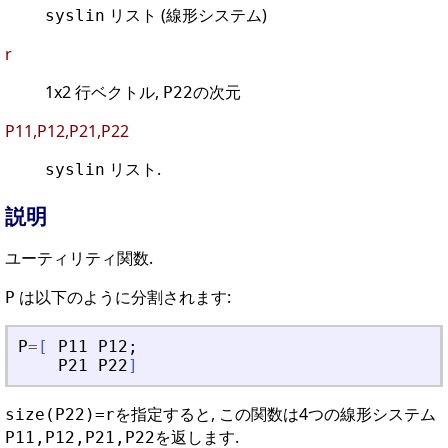
リスト (線形システム)
syslin
r
1x2 行ベクトル,
の次元
P22
P11,P12,P21,P22
リスト.
syslin
説明
ユーティリティ関数.
は以下のように分割されます:
P
P
=
[
P11
P12
;
P21
P22
]
を指定すると, この関数は4つの線形システム
size(P22)=r
を返します.
P11,P12,P21,P22