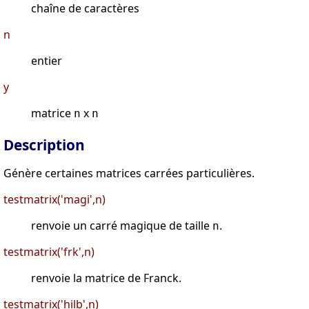
chaîne de caractères
n
entier
y
matrice
x
n
n
Description
Génère certaines matrices carrées particulières.
testmatrix('magi',n)
renvoie un carré magique de taille
.
n
testmatrix('frk',n)
renvoie la matrice de Franck.
testmatrix('hilb',n)