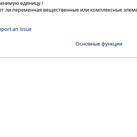
мнимую единицу i
ет ли переменная вещественные или комплексные элем
eport an issue
Основные функции