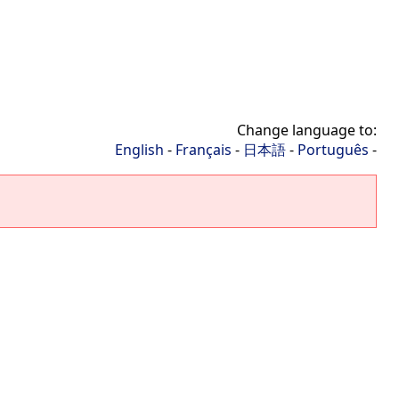
Change language to:
English
-
Français
-
日本語
-
Português
-