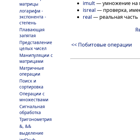
imult
—
умножение на 
матрицы
isreal
—
проверка, име
логарифм -
real
—
реальная часть
экспонента -
степень
R
Плавающая
запятая
Представление
<< Побитовые операции
целых чисел
Манипуляции с
матрицами
Матричные
операции
Поиск и
сортировка
Операции с
множествами
Сигнальная
обработка
Тригонометрия
&, &&
выделение
ind2sub