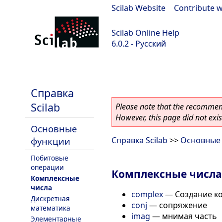
Scilab Website
|
Contribute w
Scilab Online Help
6.0.2 - Русский
Scilab 6.0.2
Справка
Scilab
Please note that the recommend
However, this page did not exist
Основные
функции
Справка Scilab
>>
Основные
Побитовые
операции
Комплексные числа
Комплексные
числа
complex
—
Создание к
Дискретная
conj
—
сопряжение
математика
imag
—
мнимая часть
Элементарные