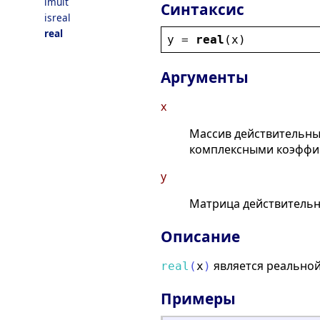
imult
Синтаксис
isreal
real
y
 = 
real
(
x
)
Аргументы
x
Массив действительны
комплексными коэффи
y
Матрица действительн
Описание
является реально
real
(
x
)
Примеры