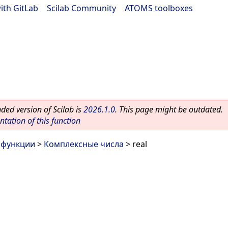
ith GitLab
|
Scilab Community
|
ATOMS toolboxes
ed version of Scilab is
2026.1.0
. This page might be outdated.
ation of this function
 функции
>
Комплексные числа
> real