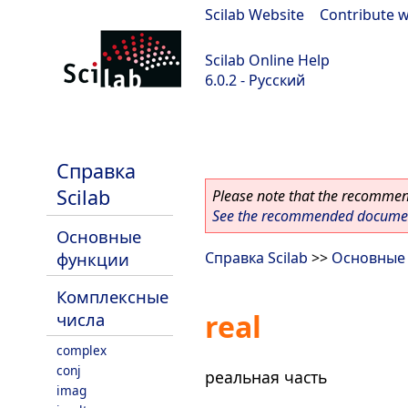
Scilab Website
|
Contribute w
Scilab Online Help
6.0.2 - Русский
Scilab 6.0.2
Справка
Scilab
Please note that the recommend
See the recommended document
Основные
функции
Справка Scilab
>>
Основные
Комплексные
real
числа
complex
conj
реальная часть
imag