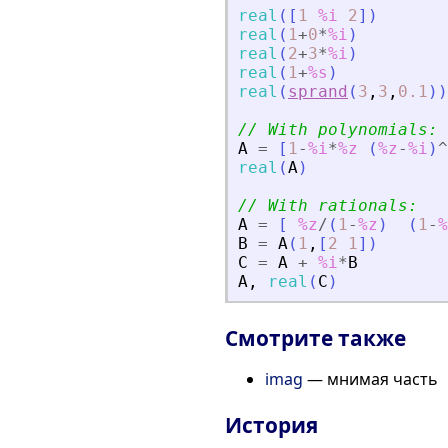
real
(
[
1
%i
2
]
)
real
(
1
+
0
*
%i
)
real
(
2
+
3
*
%i
)
real
(
1
+
%s
)
real
(
sprand
(
3
,
3
,
0.1
)
)
// With polynomials:
A
=
[
1
-
%i
*
%z
(
%z
-
%i
)
^
real
(
A
)
// With rationals:
A
=
[
%z
/
(
1
-
%z
)
(
1
-
%
B
=
A
(
1
,
[
2
1
]
)
C
=
A
+
%i
*
B
A
,
real
(
C
)
Смотрите также
imag
— мнимая часть
История