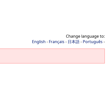
Change language to:
English
-
Français
-
日本語
-
Português
-