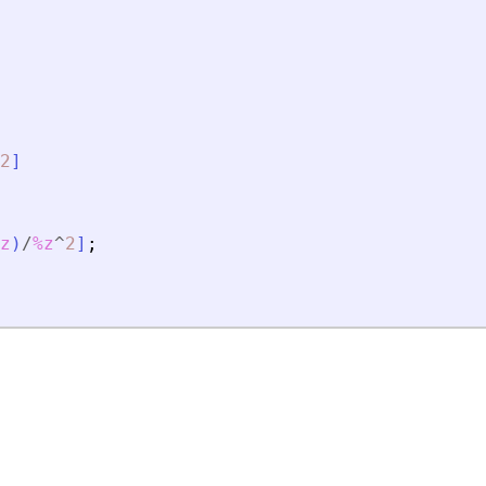
2
]
z
)
/
%z
^
2
]
;