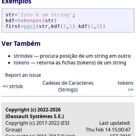
Exemplos
str
=
'
Isto é um string
'
;
kdf
=
tokenpos
(
str
)
first
=
part
(
str
,
kdf
(
1
,
1
)
:
kdf
(
1
,
2
)
)
Ver Também
strindex
— procura posição de um string em outro
tokens
— retorna as fichas (tokens) de um string
Report an issue
Cadeias de Caracteres
tokens
<< strtok
(Strings)
>>
Copyright (c) 2022-2026
(Dassault Systèmes S.E.)
Copyright (c) 2017-2022 (ESI
Last updated:
Group)
Thu Feb 14 15:00:47