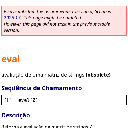
Please note that the recommended version of Scilab is
2026.1.0
. This page might be outdated.
However, this page did not exist in the previous stable
version.
eval
avaliação de uma matriz de strings
(obsolete)
Seqüência de Chamamento
[
H
]= 
eval
(
Z
)
Descrição
Retorna a avaliação da matriz de strings
.
Z