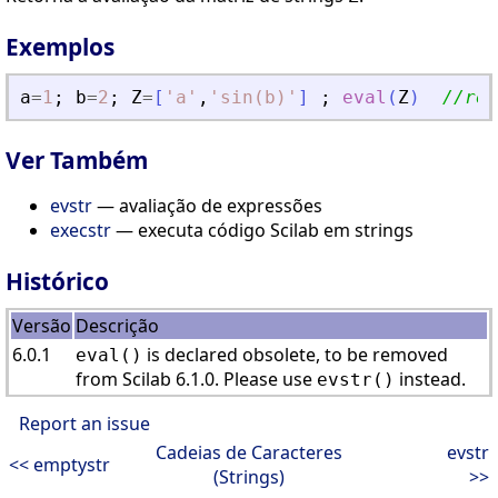
Exemplos
a
=
1
;
b
=
2
;
Z
=
[
'
a
'
,
'
sin(b)
'
]
;
eval
(
Z
)
//ret
Ver Também
evstr
— avaliação de expressões
execstr
— executa código Scilab em strings
Histórico
Versão
Descrição
6.0.1
is declared obsolete, to be removed
eval()
from Scilab 6.1.0. Please use
instead.
evstr()
Report an issue
Cadeias de Caracteres
evstr
<< emptystr
(Strings)
>>