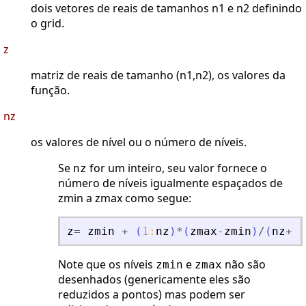
dois vetores de reais de tamanhos n1 e n2 definindo
o grid.
z
matriz de reais de tamanho (n1,n2), os valores da
função.
nz
os valores de nível ou o número de níveis.
Se
for um inteiro, seu valor fornece o
nz
número de níveis igualmente espaçados de
zmin a zmax como segue:
z
=
zmin
+
(
1
:
nz
)
*
(
zmax
-
zmin
)
/
(
nz
+
1
)
Note que os níveis
e
não são
zmin
zmax
desenhados (genericamente eles são
reduzidos a pontos) mas podem ser