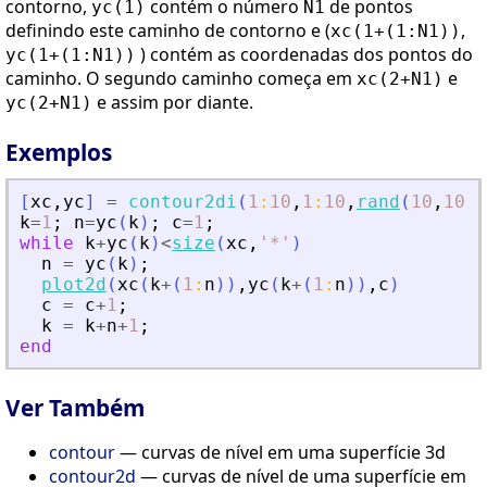
contorno,
contém o número
de pontos
yc(1)
N1
definindo este caminho de contorno e (
,
xc(1+(1:N1))
) contém as coordenadas dos pontos do
yc(1+(1:N1))
caminho. O segundo caminho começa em
e
xc(2+N1)
e assim por diante.
yc(2+N1)
Exemplos
[
xc
,
yc
]
=
contour2di
(
1
:
10
,
1
:
10
,
rand
(
10
,
10
)
,
k
=
1
;
n
=
yc
(
k
)
;
c
=
1
;
while
k
+
yc
(
k
)
<
size
(
xc
,
'
*
'
)
n
=
yc
(
k
)
;
plot2d
(
xc
(
k
+
(
1
:
n
)
)
,
yc
(
k
+
(
1
:
n
)
)
,
c
)
c
=
c
+
1
;
k
=
k
+
n
+
1
;
end
Ver Também
contour
— curvas de nível em uma superfície 3d
contour2d
— curvas de nível de uma superfície em