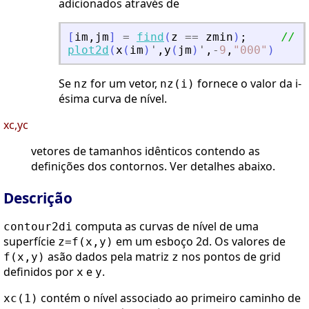
adicionados através de
[
im
,
jm
]
=
find
(
z
==
zmin
)
;
// o
plot2d
(
x
(
im
)
'
,
y
(
jm
)
'
,
-
9
,
"
000
"
)
Se
for um vetor,
fornece o valor da i-
nz
nz(i)
ésima curva de nível.
xc,yc
vetores de tamanhos idênticos contendo as
definições dos contornos. Ver detalhes abaixo.
Descrição
computa as curvas de nível de uma
contour2di
superfície
em um esboço 2d. Os valores de
z=f(x,y)
asão dados pela matriz
nos pontos de grid
f(x,y)
z
definidos por
e
.
x
y
contém o nível associado ao primeiro caminho de
xc(1)