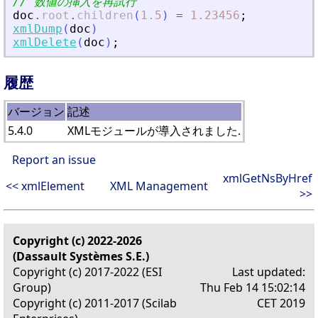
// 数値の挿入を再試行
doc
.
root
.
children
(
1.5
)
=
1.23456
;
xmlDump
(
doc
)
xmlDelete
(
doc
)
;
履歴
バージョン
記述
5.4.0
XMLモジュールが導入されました.
Report an issue
xmlGetNsByHref
<< xmlElement
XML Management
>>
Copyright (c) 2022-2026
(Dassault Systèmes S.E.)
Copyright (c) 2017-2022 (ESI
Last updated:
Group)
Thu Feb 14 15:02:14
Copyright (c) 2011-2017 (Scilab
CET 2019