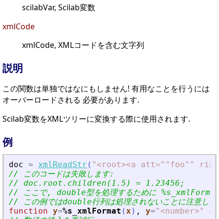
scilabVar, Scilab変数
xmlCode
xmlCode, XMLコードを含む文字列
説明
この関数は単独ではなにもしません! 有用なことを行うには
オーバーロードされる 必要があります.
Scilab変数をXMLツリーに変換する際に使用されます.
例
doc
=
xmlReadStr
(
"
<
root
>
<
a att=""foo"" rib=
// このコードは失敗します:
// doc.root.children(1.5) = 1.23456;
// ここで, double型を処理するために %s_xmlForm
// この例ではdouble行列は処理されないことに注意し
function
y
=
%s_xmlFormat
(
x
)
,
y
=
"
<
number
>
"
+