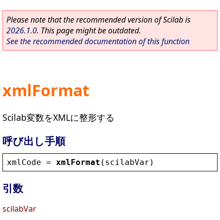
Please note that the recommended version of Scilab is
2026.1.0
. This page might be outdated.
See the recommended documentation of this function
xmlFormat
Scilab変数をXMLに整形する
呼び出し手順
xmlCode
 = 
xmlFormat
(
scilabVar
)
引数
scilabVar