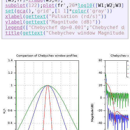
subplot
(
122
)
;
plot
(
fr
'
,
20
*
log10
(
[
W1
;
W2
;
W3
]
'
)
set
(
gca
(
)
,
'
grid
'
,
[
1
1
]
*
color
(
'
gray
'
)
)
xlabel
(
gettext
(
"
Pulsation (rd/s)
"
)
)
ylabel
(
gettext
(
"
Magnitude (dB)
"
)
)
legend
(
[
"
Chebychef dp=0.001
"
;
"
Chebychef dp=
title
(
gettext
(
"
Chebychev window Magnitude p