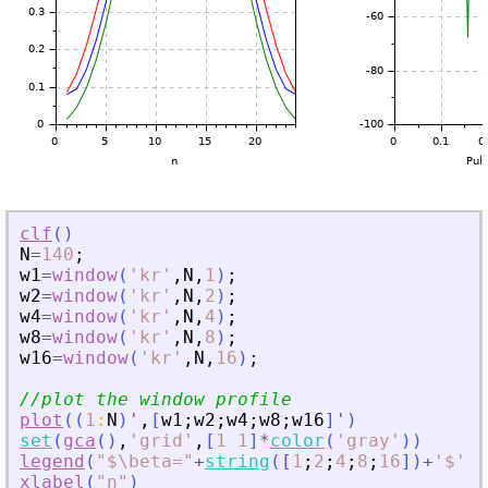
clf
(
)
N
=
140
;
w1
=
window
(
'
kr
'
,
N
,
1
)
;
w2
=
window
(
'
kr
'
,
N
,
2
)
;
w4
=
window
(
'
kr
'
,
N
,
4
)
;
w8
=
window
(
'
kr
'
,
N
,
8
)
;
w16
=
window
(
'
kr
'
,
N
,
16
)
;
//plot the window profile
plot
(
(
1
:
N
)
'
,
[
w1
;
w2
;
w4
;
w8
;
w16
]
'
)
set
(
gca
(
)
,
'
grid
'
,
[
1
1
]
*
color
(
'
gray
'
)
)
legend
(
"
$\beta=
"
+
string
(
[
1
;
2
;
4
;
8
;
16
]
)
+
'
$
'
,
[
xlabel
(
"
n
"
)