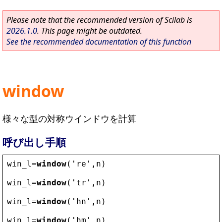
Please note that the recommended version of Scilab is
2026.1.0
. This page might be outdated.
See the recommended documentation of this function
window
様々な型の対称ウインドウを計算
呼び出し手順
win_l
=
window
(
'
re
'
,
n
)
win_l
=
window
(
'
tr
'
,
n
)
win_l
=
window
(
'
hn
'
,
n
)
win_l
=
window
(
'
hm
'
,
n
)