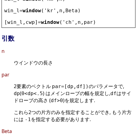
win_l
=
window
(
'
kr
'
,
n
,
Beta
)
[
win_l
,
cwp
]=
window
(
'
ch
'
,
n
,
par
)
引数
n
ウインドウの長さ
par
2要素のベクトル
のパラメータで,
par=[dp,df])
(
) はメインローブの幅を規定し,
はサイ
dp
0<dp<.5
df
ドローブの高さ (
)を規定します.
df>0
これら2つの片方のみを指定することができ, もう片方
には
を指定する必要があります.
-1
Beta