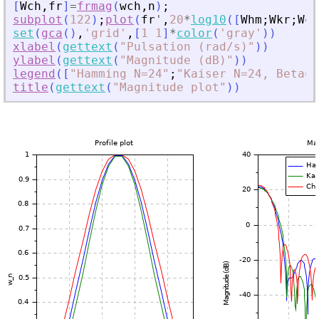
[
Wch
,
fr
]
=
frmag
(
wch
,
n
)
;
subplot
(
122
)
;
plot
(
fr
'
,
20
*
log10
(
[
Whm
;
Wkr
;
Wch
set
(
gca
(
)
,
'
grid
'
,
[
1
1
]
*
color
(
'
gray
'
)
)
xlabel
(
gettext
(
"
Pulsation (rad/s)
"
)
)
ylabel
(
gettext
(
"
Magnitude (dB)
"
)
)
legend
(
[
"
Hamming N=24
"
;
"
Kaiser N=24, Beta=6
title
(
gettext
(
"
Magnitude plot
"
)
)