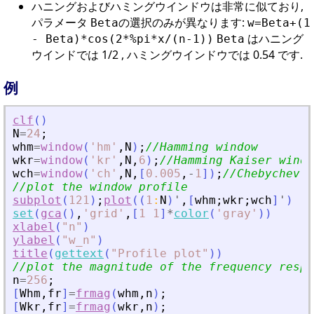
ハニングおよびハミングウインドウは非常に似ており,
パラメータ
の選択のみが異なります:
Beta
w=Beta+(1
はハニング
- Beta)*cos(2*%pi*x/(n-1))
Beta
ウインドでは 1/2 , ハミングウインドウでは 0.54 です.
例
clf
(
)
N
=
24
;
whm
=
window
(
'
hm
'
,
N
)
;
//Hamming window
wkr
=
window
(
'
kr
'
,
N
,
6
)
;
//Hamming Kaiser windo
wch
=
window
(
'
ch
'
,
N
,
[
0.005
,
-
1
]
)
;
//Chebychev w
//plot the window profile
subplot
(
121
)
;
plot
(
(
1
:
N
)
'
,
[
whm
;
wkr
;
wch
]
'
)
set
(
gca
(
)
,
'
grid
'
,
[
1
1
]
*
color
(
'
gray
'
)
)
xlabel
(
"
n
"
)
ylabel
(
"
w_n
"
)
title
(
gettext
(
"
Profile plot
"
)
)
//plot the magnitude of the frequency respo
n
=
256
;
[
Whm
,
fr
]
=
frmag
(
whm
,
n
)
;
[
Wkr
,
fr
]
=
frmag
(
wkr
,
n
)
;