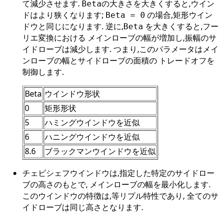
て減少させます.
の大きさを大きくすると,ウイン
Beta
ドはより狭くなります;
の場合,矩形ウイン
Beta = 0
ドウと同じになります. 逆に,
を大きくすると,フー
Beta
リエ変換における メインローブの幅が増加し,振幅のサ
イドローブは減少します. つまり,このパラメータはメイ
ンローブの幅とサイドローブの面積の トレードオフを
制御します.
Beta
ウインドウ形状
0
矩形形状
5
ハミングウインドウを近似
6
ハニングウインドウを近似
8.6
ブラックマンウインドウを近似
チェビシェフウインドウは,指定した特定のサイドロー
ブの高さのもとで, メインローブの幅を最小化します.
このウインドウの特徴は,等リプル特性であり, 全てのサ
イドローブは同じ高さとなります.