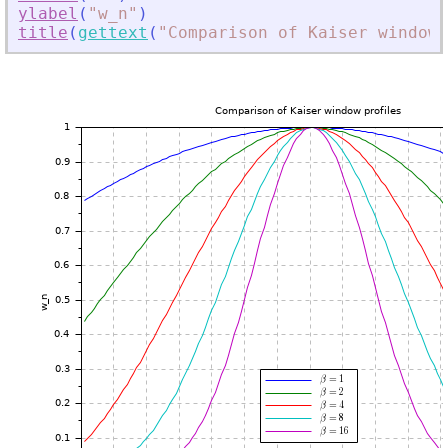
ylabel
(
"
w_n
"
)
title
(
gettext
(
"
Comparison of Kaiser window 