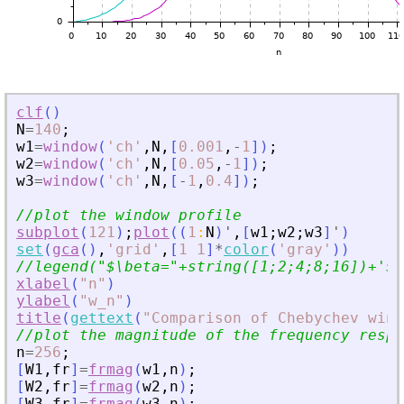
clf
(
)
N
=
140
;
w1
=
window
(
'
ch
'
,
N
,
[
0.001
,
-
1
]
)
;
w2
=
window
(
'
ch
'
,
N
,
[
0.05
,
-
1
]
)
;
w3
=
window
(
'
ch
'
,
N
,
[
-
1
,
0.4
]
)
;
//plot the window profile
subplot
(
121
)
;
plot
(
(
1
:
N
)
'
,
[
w1
;
w2
;
w3
]
'
)
set
(
gca
(
)
,
'
grid
'
,
[
1
1
]
*
color
(
'
gray
'
)
)
//legend(
"
$\beta=
"
+string([1;2;4;8;16])+
'
$
'
xlabel
(
"
n
"
)
ylabel
(
"
w_n
"
)
title
(
gettext
(
"
Comparison of Chebychev wind
//plot the magnitude of the frequency respo
n
=
256
;
[
W1
,
fr
]
=
frmag
(
w1
,
n
)
;
[
W2
,
fr
]
=
frmag
(
w2
,
n
)
;
[
W3
,
fr
]
=
frmag
(
w3
,
n
)
;