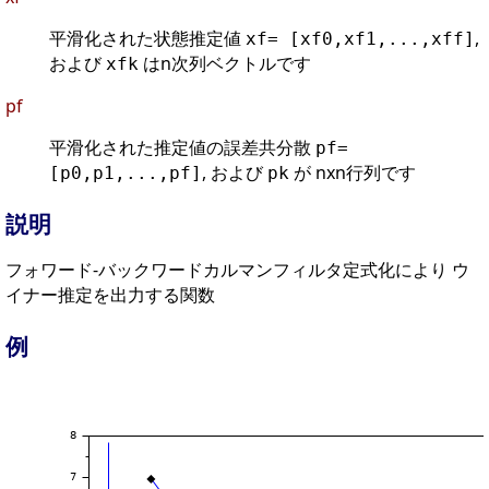
平滑化された状態推定値
,
xf= [xf0,xf1,...,xff]
および
はn次列ベクトルです
xfk
pf
平滑化された推定値の誤差共分散
pf=
, および
が nxn行列です
[p0,p1,...,pf]
pk
説明
フォワード-バックワードカルマンフィルタ定式化により ウ
イナー推定を出力する関数
例