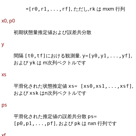
=
, ただし,
は mxm 行列
[r0,r1,...,rf]
rk
x0, p0
初期状態量推定値および誤差共分散
y
間隔
における観測量.
,
[t0,tf]
y=[y0,y1,...,yf]
および
は m次列ベクトルです
yk
xs
平滑化された状態推定値
,
xs= [xs0,xs1,...,xsf]
および
はn次列ベクトルです
xsk
ps
平滑化された推定値の誤差共分散
ps=
, および
は nxn 行列です
[p0,p1,...,pf]
pk
xf