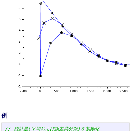
例
// 統計量(平均および誤差共分散)を初期化