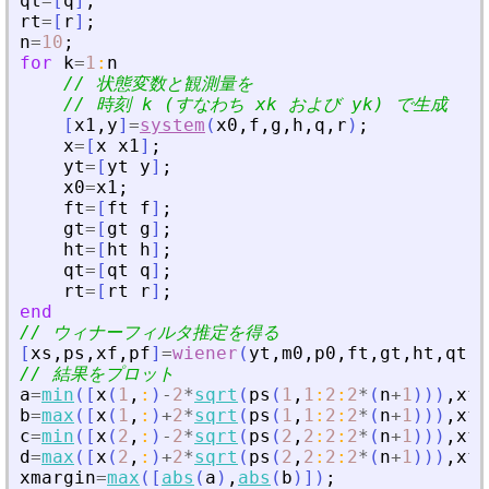
qt
=
[
q
]
;
rt
=
[
r
]
;
n
=
10
;
for
k
=
1
:
n
// 状態変数と観測量を
// 時刻 k (すなわち xk および yk) で生成
[
x1
,
y
]
=
system
(
x0
,
f
,
g
,
h
,
q
,
r
)
;
x
=
[
x
x1
]
;
yt
=
[
yt
y
]
;
x0
=
x1
;
ft
=
[
ft
f
]
;
gt
=
[
gt
g
]
;
ht
=
[
ht
h
]
;
qt
=
[
qt
q
]
;
rt
=
[
rt
r
]
;
end
// ウィナーフィルタ推定を得る
[
xs
,
ps
,
xf
,
pf
]
=
wiener
(
yt
,
m0
,
p0
,
ft
,
gt
,
ht
,
qt
,
r
// 結果をプロット
a
=
min
(
[
x
(
1
,
:
)
-
2
*
sqrt
(
ps
(
1
,
1
:
2
:
2
*
(
n
+
1
)
)
)
,
xf
(
b
=
max
(
[
x
(
1
,
:
)
+
2
*
sqrt
(
ps
(
1
,
1
:
2
:
2
*
(
n
+
1
)
)
)
,
xf
(
c
=
min
(
[
x
(
2
,
:
)
-
2
*
sqrt
(
ps
(
2
,
2
:
2
:
2
*
(
n
+
1
)
)
)
,
xf
(
d
=
max
(
[
x
(
2
,
:
)
+
2
*
sqrt
(
ps
(
2
,
2
:
2
:
2
*
(
n
+
1
)
)
)
,
xf
(
xmargin
=
max
(
[
abs
(
a
)
,
abs
(
b
)
]
)
;