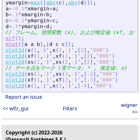
ymargin
=
max
(
[
abs
(
c
)
,
abs
(
d
)
]
)
;
a
=
-
0.1
*
xmargin
+
a
;
b
=
.1
*
xmargin
+
b
;
c
=
-
0.1
*
ymargin
+
c
;
d
=
.1
*
ymargin
+
d
;
// フレーム, 状態変数 (x), および推定値 (xf, お
scf
(
)
;
plot
(
[
a
a
b
]
,
[
d
c
c
]
)
;
plot2d
(
x
(
1
,
:
)
'
,
x
(
2
,
:
)
'
,
[
2
]
,
"
000
"
)
plot2d
(
xf
(
1
,
:
)
'
,
xf
(
2
,
:
)
'
,
[
2
]
,
"
000
"
)
plot2d
(
xs
(
1
,
:
)
'
,
xs
(
2
,
:
)
'
,
[
2
]
,
"
000
"
)
// データ点をマーク (実データ: * , 推定値: o)
plot2d
(
xs
(
1
,
:
)
'
,
xs
(
2
,
:
)
'
,
[
-
2
]
,
"
000
"
)
plot2d
(
xf
(
1
,
:
)
'
,
xf
(
2
,
:
)
'
,
[
-
3
]
,
"
000
"
)
plot2d
(
x
(
1
,
:
)
'
,
x
(
2
,
:
)
'
,
[
-
4
]
,
"
000
"
)
Report an issue
wigner
<< wfir_gui
Filters
>>
Copyright (c) 2022-2026
(Dassault Systèmes S.E.)