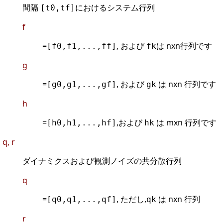
間隔
におけるシステム行列
[t0,tf]
f
=
, および
は nxn行列です
[f0,f1,...,ff]
fk
g
=
, および
は nxn 行列です
[g0,g1,...,gf]
gk
h
=
,および
は mxn 行列です
[h0,h1,...,hf]
hk
q, r
ダイナミクスおよび観測ノイズの共分散行列
q
=
, ただし,
は nxn 行列
[q0,q1,...,qf]
qk
r