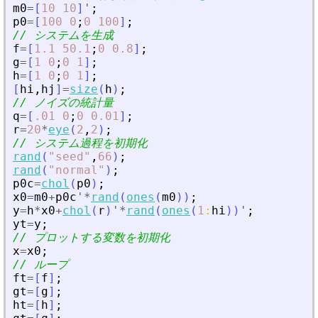
m0
=
[
10
10
]
'
;
p0
=
[
100
0
;
0
100
]
;
// システムを生成
f
=
[
1.1
50.1
;
0
0.8
]
;
g
=
[
1
0
;
0
1
]
;
h
=
[
1
0
;
0
1
]
;
[
hi
,
hj
]
=
size
(
h
)
;
// ノイズの統計量
q
=
[
.01
0
;
0
0.01
]
;
r
=
20
*
eye
(
2
,
2
)
;
// システム過程を初期化
rand
(
"
seed
"
,
66
)
;
rand
(
"
normal
"
)
;
p0c
=
chol
(
p0
)
;
x0
=
m0
+
p0c
'
*
rand
(
ones
(
m0
)
)
;
y
=
h
*
x0
+
chol
(
r
)
'
*
rand
(
ones
(
1
:
hi
)
)
'
;
yt
=
y
;
// プロットする変数を初期化
x
=
x0
;
// ループ
ft
=
[
f
]
;
gt
=
[
g
]
;
ht
=
[
h
]
;