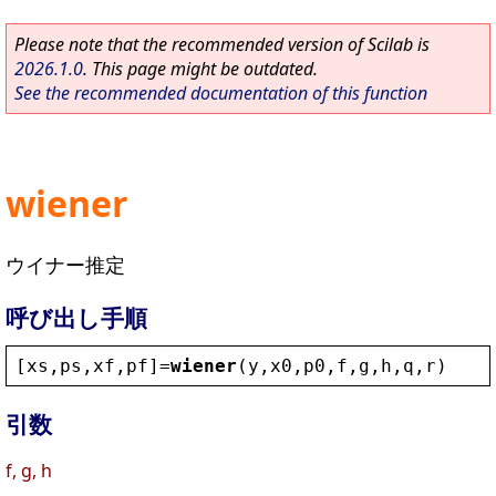
Please note that the recommended version of Scilab is
2026.1.0
. This page might be outdated.
See the recommended documentation of this function
wiener
ウイナー推定
呼び出し手順
[
xs
,
ps
,
xf
,
pf
]=
wiener
(
y
,
x0
,
p0
,
f
,
g
,
h
,
q
,
r
)
引数
f, g, h