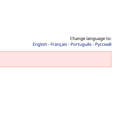
Change language to:
English
-
Français
-
Português
-
Русский