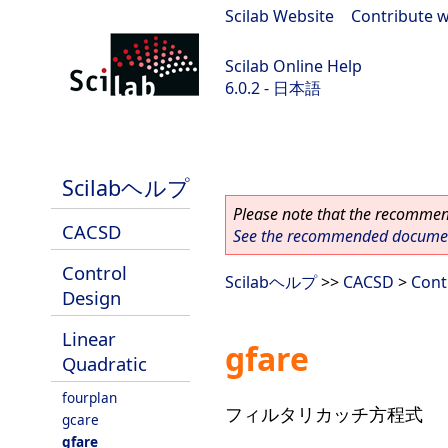
Scilab Website
|
Contribute w
Scilab Online Help
6.0.2 - 日本語
Scilab 6.0.2
Scilabヘルプ
Please note that the recommend
CACSD
See the recommended document
Control
Scilabヘルプ
>>
CACSD
>
Cont
Design
Linear
gfare
Quadratic
fourplan
フィルタリカッチ方程式
gcare
gfare