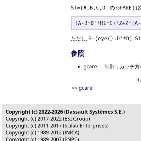
の GFARE 
Sl=[A,B,C,D]
(
A
-
B
*
D
'
*
Ri
*
C
)
*
Z
+
Z
*
(
A
-
ただし,
,
S=(eye()+D'*D)
S
参照
gcare
— 制御リカッチ方
R
<< gcare
Copyright (c) 2022-2026 (Dassault Systèmes S.E.)
Copyright (c) 2017-2022 (ESI Group)
Copyright (c) 2011-2017 (Scilab Enterprises)
Copyright (c) 1989-2012 (INRIA)
Copyright (c) 1989-2007 (ENPC)