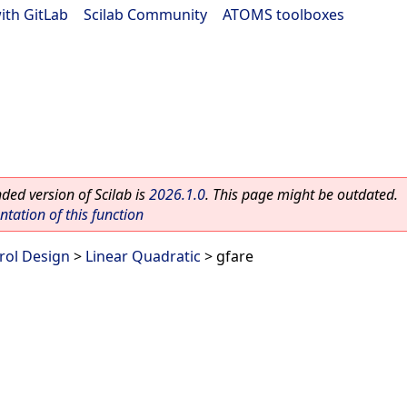
ith GitLab
|
Scilab Community
|
ATOMS toolboxes
ed version of Scilab is
2026.1.0
. This page might be outdated.
ation of this function
rol Design
>
Linear Quadratic
> gfare