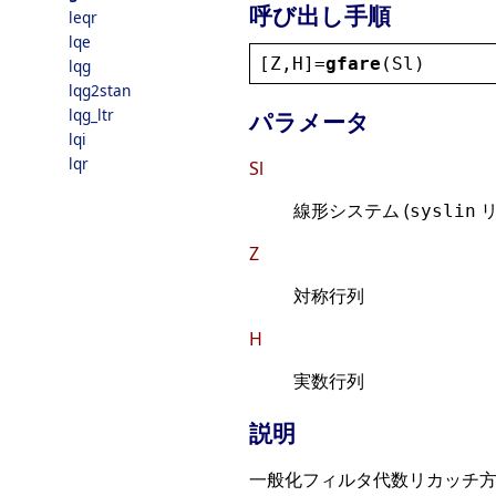
呼び出し手順
leqr
lqe
[
Z
,
H
]=
gfare
(
Sl
)
lqg
lqg2stan
lqg_ltr
パラメータ
lqi
lqr
Sl
線形システム (
リ
syslin
Z
対称行列
H
実数行列
説明
一般化フィルタ代数リカッチ方程式 