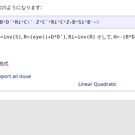
は次のようになります:
B
*
D
'
*
Ri
*
C
)
'
-
Z
*
C
'
*
Ri
*
C
*
Z
+
B
*
Si
*
B
'
=
0
,
,
そして,
i=inv(S)
R=(eye()+D*D')
Ri=inv(R)
H=-(B*D
程式
eport an issue
Linear Quadratic