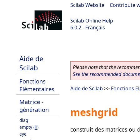
Scilab Website
|
Contribute w
Scilab Online Help
6.0.2 - Français
Scilab 6.0.2
Aide de
Scilab
Please note that the recommend
See the recommended document
Fonctions
Elémentaires
Aide de Scilab
>>
Fonctions E
Matrice -
meshgrid
génération
diag
empty ([])
construit des matrices ou 
eye