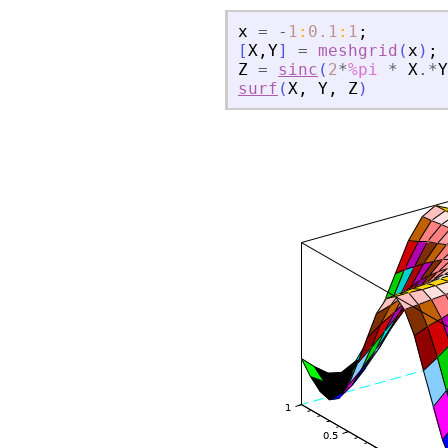
x
=
-
1
:
0.1
:
1
;
[
X
,
Y
]
=
meshgrid
(
x
)
;
Z
=
sinc
(
2
*
%pi
*
X
.*
Y
surf
(
X
,
Y
,
Z
)