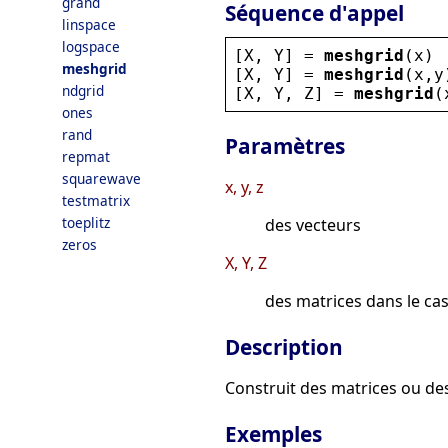
grand
Séquence d'appel
linspace
logspace
[
X
, 
Y
] = 
meshgrid
(
x
)
meshgrid
[
X
, 
Y
] = 
meshgrid
(
x
,
y
ndgrid
[
X
, 
Y
, 
Z
] = 
meshgrid
(
ones
rand
Paramètres
repmat
squarewave
x, y, z
testmatrix
toeplitz
des vecteurs
zeros
X, Y, Z
des matrices dans le ca
Description
Construit des matrices ou des
Exemples