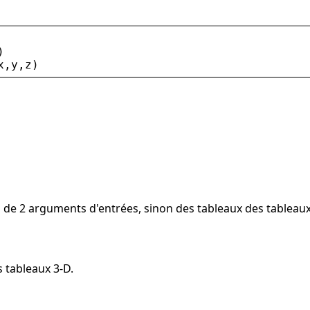
)
x
,
y
,
z
)
s de 2 arguments d'entrées, sinon des tableaux des tableau
 tableaux 3-D.