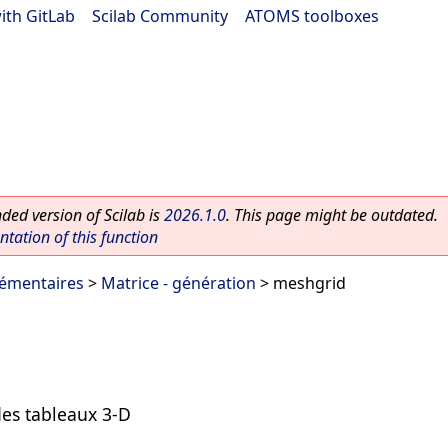
ith GitLab
|
Scilab Community
|
ATOMS toolboxes
ed version of Scilab is
2026.1.0
. This page might be outdated.
ation of this function
lémentaires
>
Matrice - génération
> meshgrid
des tableaux 3-D