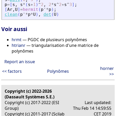
p
=
[
s
,
s
*
(
s
+
1
)
^
2
,
2
*
s
^
2
+
s
^
3
]
;
[
Ar
,
U
]
=
hermit
(
p
'
*
p
)
;
clean
(
p
'
*
p
*
U
)
,
det
(
U
)
Voir aussi
hrmt
— PGDC de plusieurs polynômes
htrianr
— triangularisation d'une matrice de
polynômes
Report an issue
horner
<< factors
Polynômes
>>
Copyright (c) 2022-2026
(Dassault Systèmes S.E.)
Copyright (c) 2017-2022 (ESI
Last updated:
Group)
Thu Feb 14 14:59:55
Copyright (c) 2011-2017 (Scilab
CET 2019