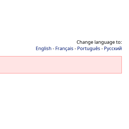
Change language to:
English
-
Français
-
Português
-
Русский