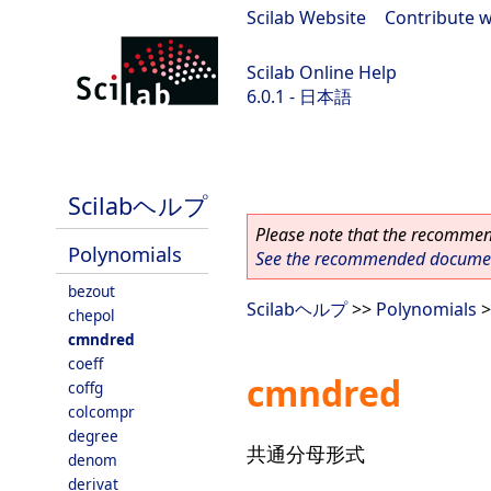
Scilab Website
|
Contribute w
Scilab Online Help
6.0.1 - 日本語
Scilab 6.0.1
Scilabヘルプ
Please note that the recommend
Polynomials
See the recommended document
bezout
Scilabヘルプ
>>
Polynomials
>
chepol
cmndred
coeff
cmndred
coffg
colcompr
degree
共通分母形式
denom
derivat