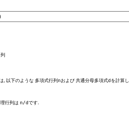
)
行列
は, 以下のような 多項式行列
および 共通分母多項式
を計算し
n
d
有理行列は
です.
n/d