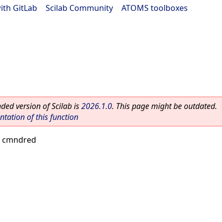
ith GitLab
|
Scilab Community
|
ATOMS toolboxes
ed version of Scilab is
2026.1.0
. This page might be outdated.
ation of this function
 cmndred