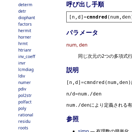
呼び出し手順
determ
detr
[
n
,
d
]=
cmndred
(
num
,
den
diophant
factors
hermit
パラメータ
horner
hrmt
num, den
htrianr
同じ次元の2つの多項式
inv_coeff
invr
説明
lcmdiag
ldiv
numer
[n,d]=cmndred(num,den)
pdiv
n/d=num./den
pol2str
polfact
により定義される
num./den
poly
rational
参照
residu
roots
simp
— 有理数の簡単化