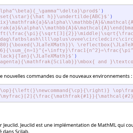
alpha^\beta}{_\gamma^\delta}\prod$
'
)
set{\star}{\hat h}}\undertilde{ABC}$
'
)
ix}\mathfrak{a}
&
\alpha\\\mathbb{A}
&
\mathcal{
rak{a}
&
\alpha\\\mathbb{A}
&
\mathcal{A}\end{bm
ft(\frac{\pi}{\sqrt[3]{2}}\middle|\sqrt{\fra
dag\fatbslash\lll\oplus\ovee\circledcirc\cir
80}{\boxed{\JLaTeXMath}}\ \reflectbox{\JLaTe
6}{\sum_{n=1}^{+\infty}\frac1{n^2}=\frac{\pi
lack}{Tan}{\JLaTeXMath}$
'
)
agenta}{\mathfrak{Scilab}}\mbox{ and }\textc
nir de nouvelles commandes ou de nouveaux environnements :
\op}{\left(}\newcommand{\cp}{\right)} \op\fr
\myfrac}[2]{\frac{\mathfrak{#1}}{\mathcal{#2
Jeuclid. Jeuclid est une implémentation de MathML qui couvr
 dans Scilab.