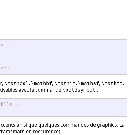
}$
'
)
}$
"
)
,
,
,
,
,
,
r
\mathcal
\mathbf
\mathit
\mathsf
\mathtt
 activables avec la commande
:
\boldsymbol
ab}}$
'
)
)
accents
ainsi que quelques commandes de
graphics
. La
d'
amsmath
en l'occurence).