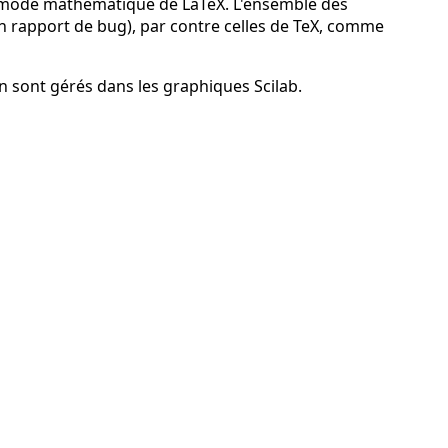
du mode mathématique de LaTeX. L'ensemble des
 rapport de bug), par contre celles de TeX, comme
atin sont gérés dans les graphiques Scilab.