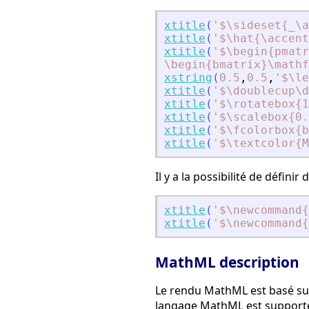
xtitle
(
'
$\sideset{_\
xtitle
(
'
$\hat{\accent
xtitle
(
'
$\begin{pmatr
\begin{bmatrix}\mathf
xstring
(
0.5
,
0.5
,
'
$\le
xtitle
(
'
$\doublecup\d
xtitle
(
'
$\rotatebox{1
xtitle
(
'
$\scalebox{0.
xtitle
(
'
$\fcolorbox{b
xtitle
(
'
$\textcolor{M
Il y a la possibilité de défi
xtitle
(
'
$\newcommand{
xtitle
(
'
$\newcommand{
MathML description
Le rendu MathML est basé sur 
langage MathML est supporté