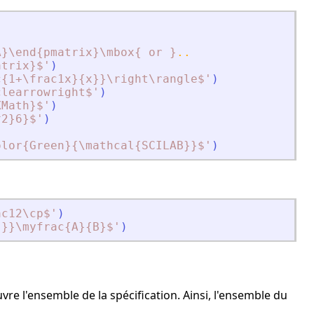
A}\end{pmatrix}\mbox{ or }
..
atrix}$
'
)
c{1+\frac1x}{x}}\right\rangle$
'
)
clearrowright$
'
)
XMath}$
'
)
^2}6}$
'
)
olor{Green}{\mathcal{SCILAB}}$
'
)
ac12\cp$
'
)
}}}\myfrac{A}{B}$
'
)
e l'ensemble de la spécification. Ainsi, l'ensemble du