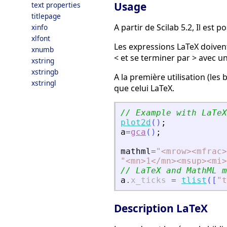
Usage
text properties
titlepage
A partir de Scilab 5.2, Il est
xinfo
xlfont
Les expressions LaTeX doiven
xnumb
< et se terminer par > avec un
xstring
xstringb
A la première utilisation (le
xstringl
que celui LaTeX.
// Example with LaTeX
plot2d
(
)
;
a
=
gca
(
)
;
mathml
=
"
<
mrow
>
<
mfrac
>
"
<
mn
>
1
<
/mn
>
<
msup
>
<
mi
>
// LaTeX and MathML m
a
.
x_ticks
=
tlist
(
[
"
t
Description LaTeX