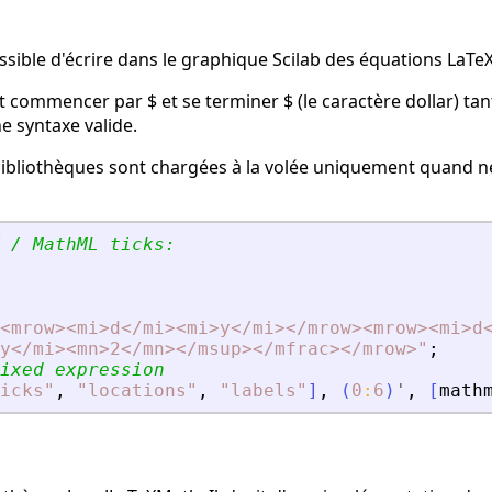
 possible d'écrire dans le graphique Scilab des équations La
t commencer par $ et se terminer $ (le caractère dollar) 
e syntaxe valide.
s bibliothèques sont chargées à la volée uniquement quand n
 / MathML ticks:
<
mrow
>
<
mi
>
d
<
/mi
>
<
mi
>
y
<
/mi
>
<
/mrow
>
<
mrow
>
<
mi
>
d
y
<
/mi
>
<
mn
>
2
<
/mn
>
<
/msup
>
<
/mfrac
>
<
/mrow
>
"
;
ixed expression
icks
"
,
"
locations
"
,
"
labels
"
]
,
(
0
:
6
)
'
,
[
math