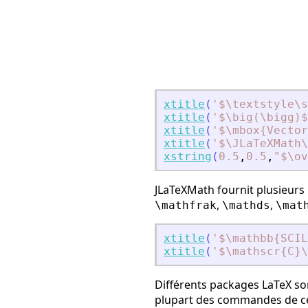
xtitle
(
'
$\textstyle\s
xtitle
(
'
$\big(\bigg)$
xtitle
(
'
$\mbox{Vector
xtitle
(
'
$\JLaTeXMath
xstring
(
0.5
,
0.5
,
"
$\ov
JLaTeXMath fournit plusieurs
,
,
\mathfrak
\mathds
\mat
xtitle
(
'
$\mathbb{SCIL
xtitle
(
'
$\mathscr{C}\
Différents packages LaTeX so
plupart des commandes de ce