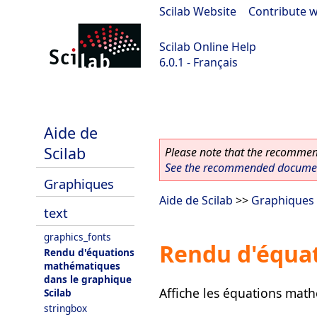
Scilab Website
|
Contribute w
Scilab Online Help
6.0.1 - Français
Scilab 6.0.1
Aide de
Scilab
Please note that the recommend
See the recommended document
Graphiques
Aide de Scilab
>>
Graphiques
text
graphics_fonts
Rendu d'équat
Rendu d'équations
mathématiques
dans le graphique
Affiche les équations mat
Scilab
stringbox