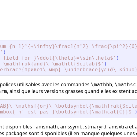
um_{n=1}^{+\infty}\frac1{n^2}=\frac{\pi^2}{6
'
)
 field for }\ddot{\theta}=\sin\theta$
'
)
\ \mathfrak{and}\ \mathtt{Scilab}$
'
)
erbrace{привет\ мир} \underbrace{γειά\ κόσμο
 polices utilisables avec les commandes
,
\mathbb
\mathsc
, ainsi que leurs versions grasses quand elles existent
hrm
AB}\ \mathsf{or}\ \boldsymbol{\mathfrak{Scil
mbox{ n''est pas }\boldsymbol{\mathcal{C}}$
'
nt disponibles :
amsmath
,
amssymb
,
stmaryrd
,
amsxtra
et
s packages sont disponibles (il en manque quelques unes 