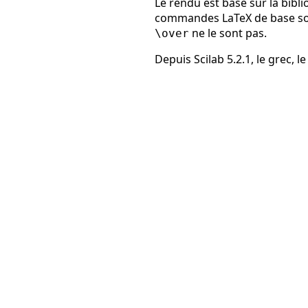
Le rendu est basé sur la bib
commandes LaTeX de base sont
ne le sont pas.
\over
Depuis Scilab 5.2.1, le grec, l