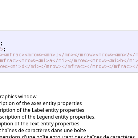
;
5
;
>
<
mfrac
>
<
mrow
>
<
mn
>
1
<
/mn
>
<
/mrow
>
<
mrow
>
<
mn
>
2
<
/
mfrac
>
<
mrow
>
<
mi
>
a
<
/mi
>
<
/mrow
>
<
mrow
>
<
mi
>
b
<
/mi
ow
>
<
mi
>
d
<
/mi
>
<
/mrow
>
<
/mfrac
>
<
/mrow
>
<
/mfrac
>
<
graphics window
ption of the axes entity properties
iption of the Label entity properties
cription of the Legend entity properties.
ption of the Text entity properties
haînes de caractères dans une boîte
mensions d'une boîte entourant des chaînes de caractères