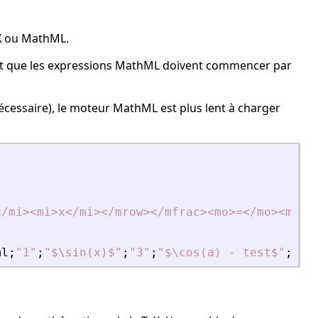
TeX ou MathML.
tant que les expressions MathML doivent commencer par
écessaire), le moteur MathML est plus lent à charger
<
/mi
>
<
mi
>
x
<
/mi
>
<
/mrow
>
<
/mfrac
>
<
mo
>
=
<
/mo
>
<
mfra
ml
;
"
1
"
;
"
$\sin(x)$
"
;
"
3
"
;
"
$\cos(a) - test$
"
;
"
5
"