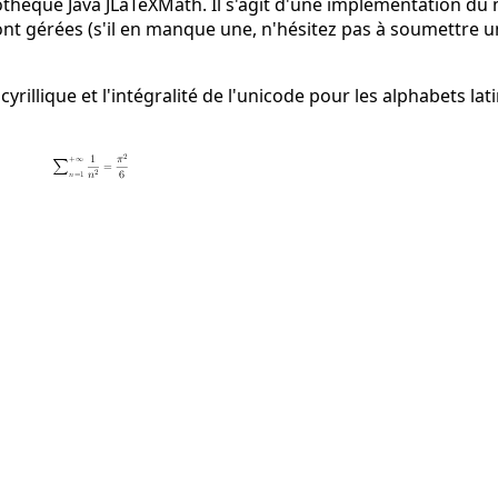
liothèque Java JLaTeXMath. Il s'agit d'une implémentation 
 gérées (s'il en manque une, n'hésitez pas à soumettre un
e cyrillique et l'intégralité de l'unicode pour les alphabets l