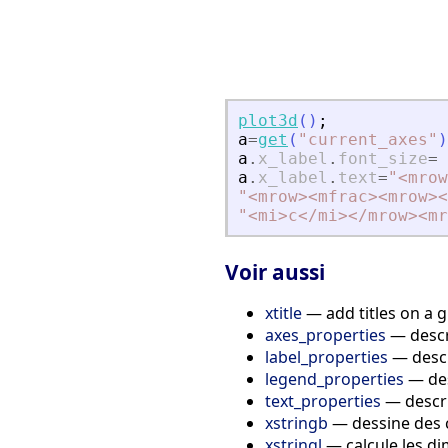
plot3d
(
)
;
a
=
get
(
"
current_axes
"
)
a
.
x_label
.
font_size
=
a
.
x_label
.
text
=
"
<
mrow
"
<
mrow
>
<
mfrac
>
<
mrow
>
<
"
<
mi
>
c
<
/mi
>
<
/mrow
>
<
mr
Voir aussi
xtitle
— add titles on a 
axes_properties
— descri
label_properties
— descr
legend_properties
— des
text_properties
— descri
xstringb
— dessine des c
xstringl
— calcule les di