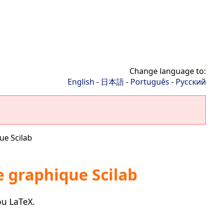
Change language to:
English
-
日本語
-
Português
-
Русский
ue Scilab
 graphique Scilab
ou LaTeX.