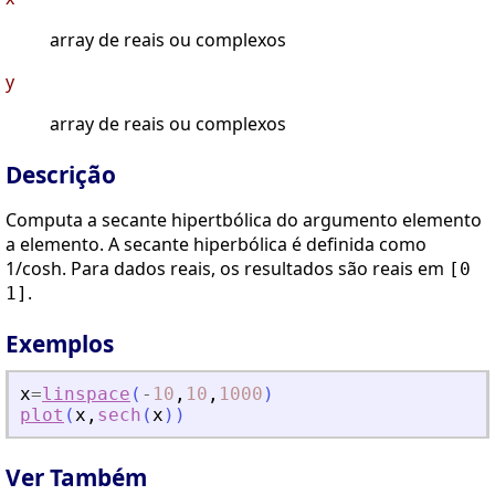
array de reais ou complexos
y
array de reais ou complexos
Descrição
Computa a secante hipertbólica do argumento elemento
a elemento. A secante hiperbólica é definida como
1/cosh. Para dados reais, os resultados são reais em
[0
.
1]
Exemplos
x
=
linspace
(
-
10
,
10
,
1000
)
plot
(
x
,
sech
(
x
)
)
Ver Também