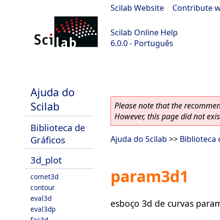
Scilab Website
|
Contribute w
Scilab Online Help
6.0.0 - Português
Scilab 6.0.0
Ajuda do
Scilab
Please note that the recommend
However, this page did not exist
Biblioteca de
Gráficos
Ajuda do Scilab
>>
Biblioteca
3d_plot
param3d1
comet3d
contour
eval3d
esboço 3d de curvas param
eval3dp
fac3d