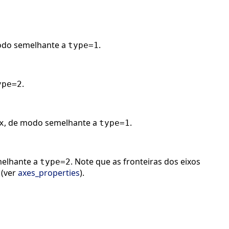
odo semelhante a
.
type=1
.
ype=2
, de modo semelhante a
.
x
type=1
melhante a
. Note que as fronteiras dos eixos
type=2
 (ver
axes_properties
).