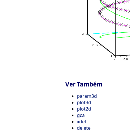
Ver Também
param3d
plot3d
plot2d
gca
xdel
delete