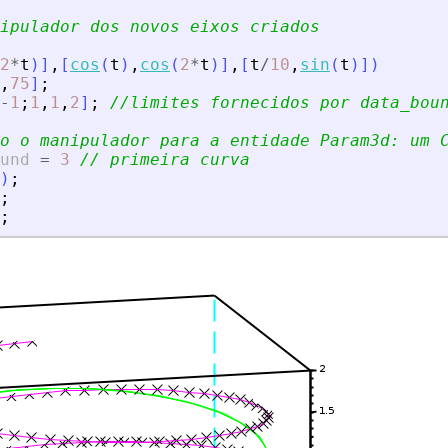
nipulador dos novos eixos criados
2
*
t
)
]
,
[
cos
(
t
)
,
cos
(
2
*
t
)
]
,
[
t
/
10
,
sin
(
t
)
]
)
,
75
]
;
-
1
;
1
,
1
,
2
]
;
//limites fornecidos por data_bou
o o manipulador para a entidade Param3d: um 
und
=
3
// primeira curva
)
;
;
;