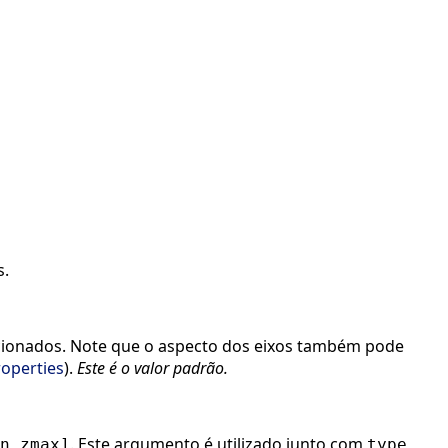
s.
icionados. Note que o aspecto dos eixos também pode
operties
).
Este é o valor padrão.
. Este argumento é utilizado junto com
n,zmax]
type