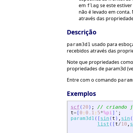
em
se este estive
flag
não é levado em conta.
através das propriedade
Descrição
usado para esboça
param3d1
recebidos através das propri
Note que propriedades com
propriedades de param3d (v
Entre com o comando
param
Exemplos
scf
(
20
)
;
// criando j
t
=
[
0
:
0.1
:
5
*
%pi
]
'
;
param3d1
(
[
sin
(
t
)
,
sin
(
list
(
[
t
/
10
,
s