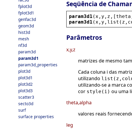
Seqüência de Chama
fplot3d
fplot3d1
param3d1
(
x
,
y
,
z
,[
theta
genfac3d
param3d1
(
x
,
y
,
list
(
z
,
c
geom3d
hist3d
Parâmetros
mesh
nf3d
x,y,z
param3d
param3d1
matrizes de mesmo tama
param3d_properties
plot3d
Cada coluna i das matri
plot3d1
utilizando
list(z,col
plot3d2
utilizando-se a marca c
plot3d3
cor
ou uma li
style(i)
scatter3
theta,alpha
secto3d
surf
valores reais fornecen
surface properties
leg