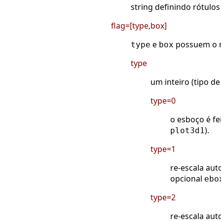
string definindo rótul
flag=[type,box]
e
possuem o 
type
box
type
um inteiro (tipo de
type=0
o esboço é fe
).
plot3d1
type=1
re-escala aut
opcional
ebo
type=2
re-escala aut