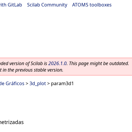
ith GitLab
|
Scilab Community
|
ATOMS toolboxes
ed version of Scilab is
2026.1.0
. This page might be outdated.
 in the previous stable version.
 de Gráficos
>
3d_plot
> param3d1
etrizadas