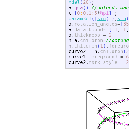
xdel
(
20
)
;
a
=
gca
(
)
;
//obtendo ma
t
=
[
0
:
0.1
:
5
*
%pi
]
'
;
param3d1
(
[
sin
(
t
)
,
sin
(
a
.
rotation_angles
=
[
65
a
.
data_bounds
=
[
-
1
,
-
1
,
a
.
thickness
=
2
;
h
=
a
.
children
//obtend
h
.
children
(
1
)
.
foregro
curve2
=
h
.
children
(
2
curve2
.
foreground
=
6
curve2
.
mark_style
=
2