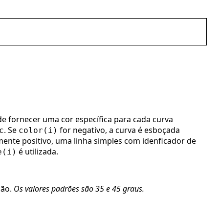
e fornecer uma cor específica para cada curva
. Se
for negativo, a curva é esboçada
c
color(i)
mente positivo, uma linha simples com idenficador de
é utilizada.
e(i)
ção.
Os valores padrões são 35 e 45 graus.