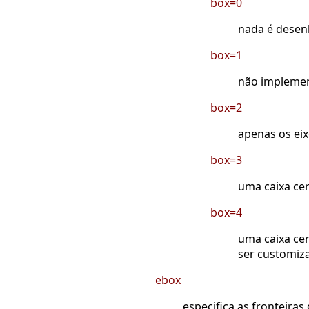
box=0
nada é desen
box=1
não implemen
box=2
apenas os eix
box=3
uma caixa cer
box=4
uma caixa ce
ser customiz
ebox
especifica as fronteira