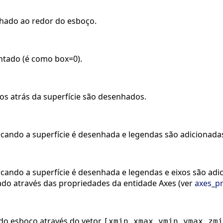
hado ao redor do esboço.
tado (é como box=0).
os atrás da superfície são desenhados.
cando a superfície é desenhada e legendas são adicionada
rcando a superfície é desenhada e legendas e eixos são ad
ado através das propriedades da entidade Axes (ver
axes_pr
s do esboço através do vetor
[xmin,xmax,ymin,ymax,zmi