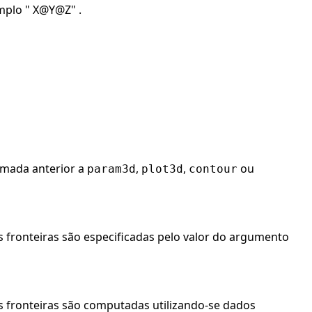
mplo " X@Y@Z" .
hamada anterior a
,
,
ou
param3d
plot3d
contour
 fronteiras são especificadas pelo valor do argumento
s fronteiras são computadas utilizando-se dados