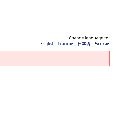
Change language to:
English
-
Français
-
日本語
-
Русский