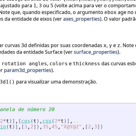
r ajustado para
,
ou
(volte acima para ver o comportam
1
3
5
 Note que, quando especificado, o argumento
age no
ebox
s da entidade de eixos (ver
axes_properties
). O valor padr
r curvas 3d definidas por suas coordenadas
,
e
. Note
x
y
z
edades da entidade Surface (ver
surface_properties
).
o
,
e
das curvas esb
rotation angles
colors
thickness
er
param3d_properties
).
para visualizar uma demonstração.
3d1()
anela de número 20
2
*
t
)
]
,
[
cos
(
t
)
,
cos
(
2
*
t
)
]
,
..
in
(
t
)
]
,
[
3
,
2
]
)
,
35
,
45
,
"
X@Y@Z
"
,
[
2
,
3
]
)