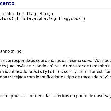
mento
,
alpha
,
leg
,
flag
,
ebox
])
olors
),[
theta
,
alpha
,
leg
,
flag
,
ebox
])
nho (nl,nc).
zes corresponde às coordenadas da i-ésima curva. Você pod
ao invés de
, onde
é um vetor de tamanho
ors)
z
colors
n
om identificador
; se
for estrita
abs(style(i))
style(i)
nha tracejada com identificador de tipo de tracejado
styl
do em graus as coordenadas esféricas do ponto de observa