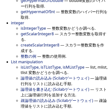
getHypermatOfDouble
—
double変数のハイパ
ー行列を取得.
getHypermatOfInt
—
整数変数のハイパー行列を
取得.
integer
isIntegerType
—
整数変数かどうか調べる.
getScalarInteger8
—
スカラー整数変数を取得す
る.
createScalarInteger8
—
スカラー整数変数を作
成する.
整数の例
—
整数の使用例.
List manipulation
isListType, isTListType, isMListType
—
list, mlist,
tlist 変数かどうかを調べる.
論理値の読み込み (Scilabゲートウェイ)
—
論理値
行列をリストに読み込む手順.
論理値を書き込む (Scilabゲートウェイ)
—
リスト
上に論理値行列を追加する方法.
疎論理値の読み込み (Scilabゲートウェイ)
—
疎論
理値をリストに読み込む手順.