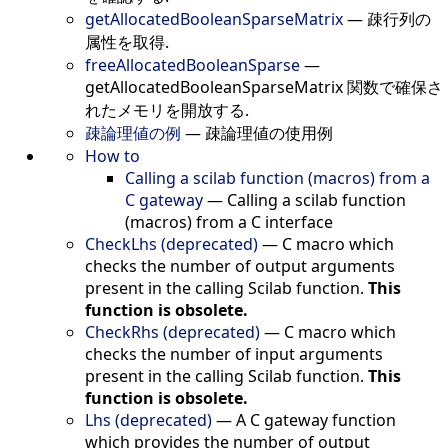
getAllocatedBooleanSparseMatrix
—
疎行列の
属性を取得.
freeAllocatedBooleanSparse
—
getAllocatedBooleanSparseMatrix 関数で確保さ
れたメモリを開放する.
疎論理値の例
—
疎論理値の使用例
How to
Calling a scilab function (macros) from a
C gateway
—
Calling a scilab function
(macros) from a C interface
CheckLhs (deprecated)
—
C macro which
checks the number of output arguments
present in the calling Scilab function.
This
function is obsolete.
CheckRhs (deprecated)
—
C macro which
checks the number of input arguments
present in the calling Scilab function.
This
function is obsolete.
Lhs (deprecated)
—
A C gateway function
which provides the number of output