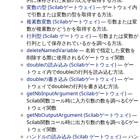
変数の型 (Scilabゲートウェイ)
—
ゲートウェイ内
で引数または変数の型を取得する方法.
複素数変数 (Scilabゲートウェイ)
—
引数または変
数が複素数かどうかを取得する方法.
行列型 (Scilab ゲートウェイ)
—
引数または変数が
行列として保存されているかを調べる方法.
deleteNamedVariable
—
名前で指定した変数を
削除する際に使用されるCゲートウェイ関数
doubleの読み込み (Scilabゲートウェイ)
—
ゲー
トウェイ内でdoubleの行列を読み込む方法.
doubleの書き込み (Scilabゲートウェイ)
—
ゲー
トウェイでdoubleの行列を書き込む方法.
getNbInputArgument (Scilabゲートウェイ)
—
Scilab関数コール時に入力引数の数を調べるCゲー
トウェイ関数
getNbOutputArgument (Scilabゲートウェイ)
—
Scilab関数コール時に出力引数の数を調べるCゲー
トウェイ関数
ハンドルの読み込み (Scilab ゲートウェイ)
—
ハン