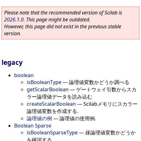
Please note that the recommended version of Scilab is
2026.1.0
. This page might be outdated.
However, this page did not exist in the previous stable
version.
legacy
boolean
isBooleanType
—
論理値変数かどうか調べる
getScalarBoolean
—
ゲートウェイ引数からスカ
ラー論理値データを読み込む
createScalarBoolean
—
Scilabメモリにスカラー
論理値変数を作成する.
論理値の例
—
論理値の使用例.
Boolean Sparse
isBooleanSparseType
—
疎論理値変数かどうか
を確認する.