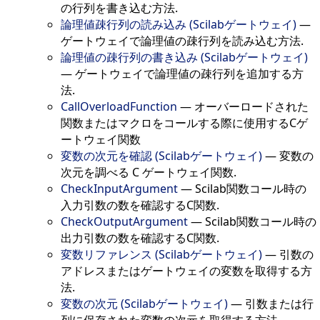
の行列を書き込む方法.
論理値疎行列の読み込み (Scilabゲートウェイ)
—
ゲートウェイで論理値の疎行列を読み込む方法.
論理値の疎行列の書き込み (Scilabゲートウェイ)
—
ゲートウェイで論理値の疎行列を追加する方
法.
CallOverloadFunction
—
オーバーロードされた
関数またはマクロをコールする際に使用するCゲ
ートウェイ関数
変数の次元を確認 (Scilabゲートウェイ)
—
変数の
次元を調べる C ゲートウェイ関数.
CheckInputArgument
—
Scilab関数コール時の
入力引数の数を確認するC関数.
CheckOutputArgument
—
Scilab関数コール時の
出力引数の数を確認するC関数.
変数リファレンス (Scilabゲートウェイ)
—
引数の
アドレスまたはゲートウェイの変数を取得する方
法.
変数の次元 (Scilabゲートウェイ)
—
引数または行
列に保存された変数の次元を取得する方法.