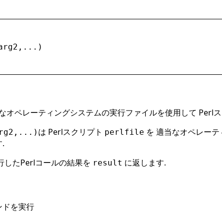
arg2
,...)
当なオペレーティングシステムの実行ファイルを使用して Perl
は Perlスクリプト
を 適当なオペレーテ
rg2,...)
perlfile
.
行したPerlコールの結果を
に返します.
result
マンドを実行