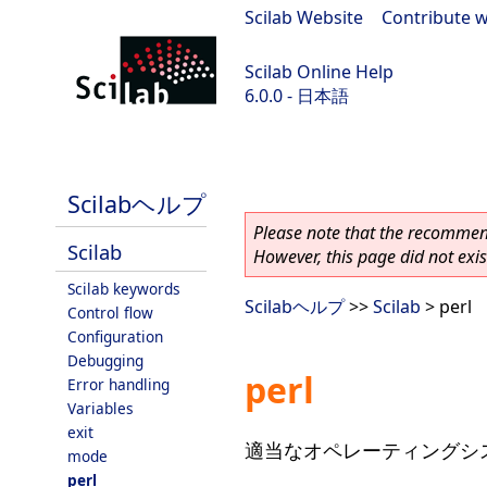
Scilab Website
|
Contribute w
Scilab Online Help
6.0.0 - 日本語
Scilab 6.0.0
Scilabヘルプ
Please note that the recommend
Scilab
However, this page did not exist
Scilab keywords
Scilabヘルプ
>>
Scilab
> perl
Control flow
Configuration
Debugging
perl
Error handling
Variables
exit
適当なオペレーティングシス
mode
perl