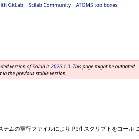
ith GitLab
|
Scilab Community
|
ATOMS toolboxes
ed version of Scilab is
2026.1.0
. This page might be outdated.
 in the previous stable version.
テムの実行ファイルにより Perl スクリプトをコール