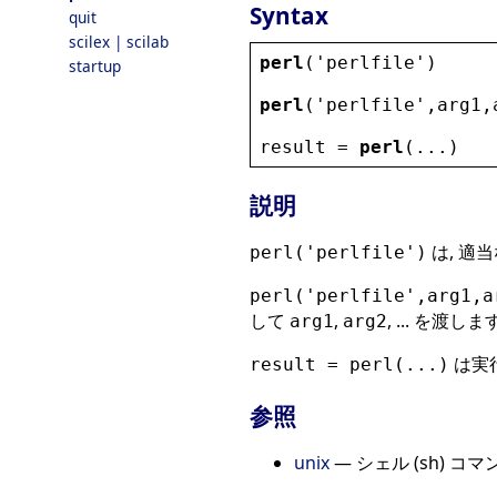
Syntax
quit
scilex | scilab
perl
(
'
perlfile
'
)
startup
perl
(
'
perlfile
'
,
arg1
,
result
 = 
perl
(...)
説明
は, 適
perl('perlfile')
perl('perlfile',arg1,a
して
,
, ... を渡します
arg1
arg2
は実
result = perl(...)
参照
unix
— シェル (sh) コ