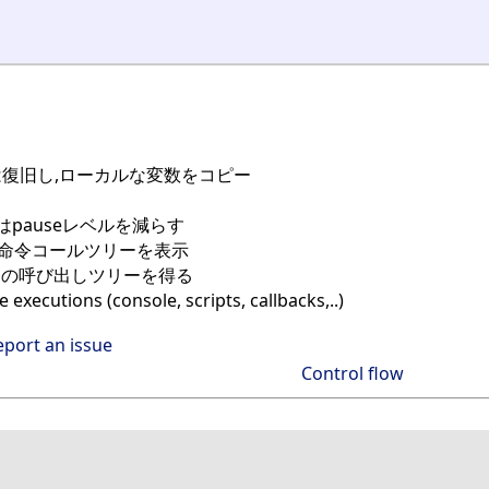
は復旧し,ローカルな変数をコピー
たはpauseレベルを減らす
の命令コールツリーを表示
令の呼び出しツリーを得る
executions (console, scripts, callbacks,..)
eport an issue
Control flow