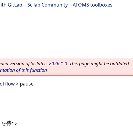
ith GitLab
|
Scilab Community
|
ATOMS toolboxes
ed version of Scilab is
2026.1.0
. This page might be outdated.
ation of this function
ol flow
> pause
力を待つ