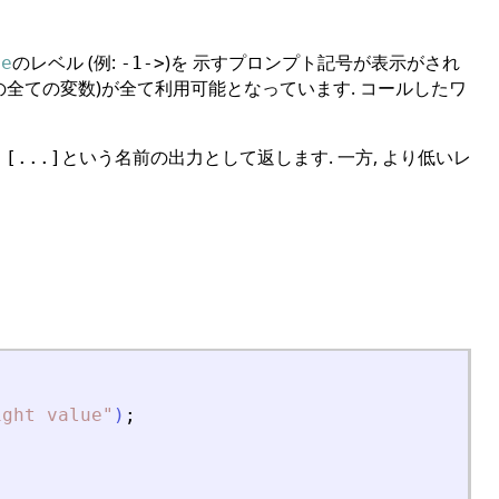
のレベル (例:
)を 示すプロンプト記号が表示がされ
se
-1->
の全ての変数)が全て利用可能となっています. コールしたワ
に
という名前の出力として返します. 一方, より低いレ
[...]
ight value
"
)
;