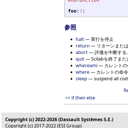
endfunction
foo
(
2
)
参照
halt
— 実行を停止
return
— リターンまた
abort
— 評価を中断する.
quit
— Scilabを終了ま
whereami
— カレント
where
— カレントの命
sleep
— suspend all code 
R
<< if then else
Copyright (c) 2022-2026 (Dassault Systèmes S.E.)
Copyright (c) 2017-2022 (ESI Group)