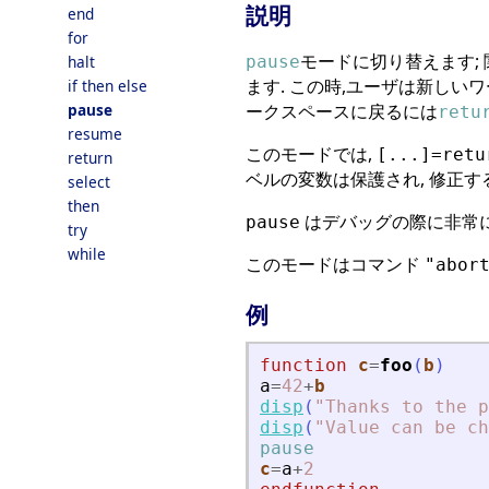
説明
end
for
モードに切り替えます;
pause
halt
ます. この時,ユーザは新しい
if then else
ークスペースに戻るには
pause
retu
resume
このモードでは,
[...]=retu
return
ベルの変数は保護され, 修正す
select
then
はデバッグの際に非常に
pause
try
while
このモードはコマンド
"abor
例
function
c
=
foo
(
b
)
a
=
42
+
b
disp
(
"
Thanks to the p
disp
(
"
Value can be ch
pause
c
=
a
+
2