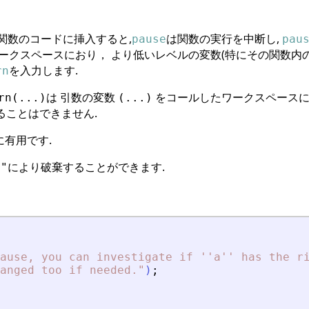
 関数のコードに挿入すると,
は関数の実行を中断し,
pause
pau
ワークスペースにおり， より低いレベルの変数(特にその関数内
を入力します.
rn
は 引数の変数
をコールしたワークスペース
rn(...)
(...)
ることはできません.
有用です.
により破棄することができます.
t"
ause, you can investigate if ''a'' has the r
anged too if needed
.
"
)
;