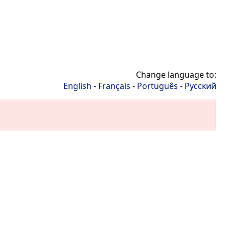
Change language to:
English
-
Français
-
Português
-
Русский