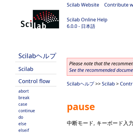
Scilab Website
|
Contribute w
Scilab Online Help
6.0.0 - 日本語
Scilab 6.0.0
Scilabヘルプ
Please note that the recommend
Scilab
See the recommended document
Control flow
Scilabヘルプ
>>
Scilab
>
Contr
abort
break
pause
case
continue
do
中断モード, キーボード入
else
elseif