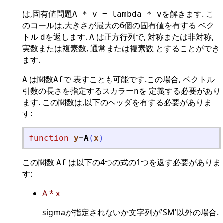
は,固有値問題
を解きます. こ
A * v = lambda * v
のコールは,大きさが最大の6個の固有値を有する ベク
トル
を返します.
は正方行列で, 対称または非対称,
d
A
実数または複素数, 通常または複素数 とすることができ
ます.
は関数
で 表すことも可能です.この場合, ベクトル
A
Af
引数の長さを指定するスカラー
を 定義する必要があり
n
ます. この関数は,以下のヘッダを有する必要がありま
す:
function
y
=
A
(
x
)
この関数
は以下の4つの式の1つを返す必要がありま
Af
す:
A * x
sigmaが指定されないか文字列が'SM'以外の場合.