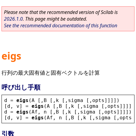
Please note that the recommended version of Scilab is
2026.1.0
. This page might be outdated.
See the recommended documentation of this function
eigs
行列の最大固有値と固有ベクトルを計算
呼び出し手順
d
 = 
eigs
(
A
 [,
B
 [,
k
 [,
sigma
 [,
opts
]]]])
[
d
, 
v
] = 
eigs
(
A
 [,
B
 [,
k
 [,
sigma
 [,
opts
]]]])
d
 = 
eigs
(
Af
, 
n
 [,
B
 [,
k
 [,
sigma
 [,
opts
]]]])
[
d
, 
v
] = 
eigs
(
Af
, 
n
 [,
B
 [,
k
 [,
sigma
 [,
opts
]
引数