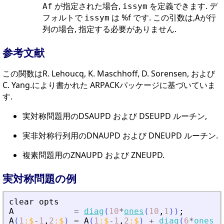
が指定された場合,
を定義できます. デ
Af
issym
フォルトで
は %f です. この引数は,
が行
issym
A
列の場合, 指定する必要がありません.
参考文献
この関数はR. Lehoucq, K. Maschhoff, D. Sorensen, および
C. Yang.により書かれた ARPACKパッケージに基づいていま
す.
実対称問題用のDSAUPD および DSEUPD ルーチン,
実非対称行列用のDNAUPD および DNEUPD ルーチン.
複素問題用のZNAUPD および ZNEUPD.
実対称問題の例
clear
opts
A
=
diag
(
10
*
ones
(
10
,
1
)
)
;
A
(
1
:
$
-
1
,
2
:
$
)
=
A
(
1
:
$
-
1
,
2
:
$
)
+
diag
(
6
*
ones
(
9