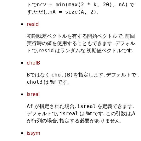
トで
で
ncv = min(max(2 * k, 20), nA)
す.ただし,
.
nA = size(A, 2)
resid
初期残差ベクトルを有する開始ベクトルで, 前回
実行時の値を使用することもできます. デフォル
トで,
はランダムな 初期値ベクトルです.
resid
cholB
ではなく
を指定します. デフォルトで ,
B
chol(B)
は %f です.
cholB
isreal
が指定された場合,
を定義できます.
Af
isreal
デフォルトで,
は %t です. この引数は,
isreal
A
が行列の場合, 指定する必要がありません.
issym