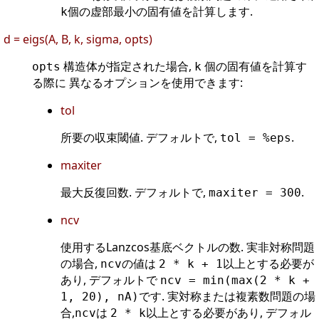
個の虚部最小の固有値を計算します.
k
d = eigs(A, B, k, sigma, opts)
構造体が指定された場合,
個の固有値を計算す
opts
k
る際に 異なるオプションを使用できます:
tol
所要の収束閾値. デフォルトで,
.
tol = %eps
maxiter
最大反復回数. デフォルトで,
.
maxiter = 300
ncv
使用するLanzcos基底ベクトルの数. 実非対称問題
の場合,
の値は
以上とする必要が
ncv
2 * k + 1
あり, デフォルトで
ncv = min(max(2 * k +
です. 実対称または複素数問題の場
1, 20), nA)
合,
は
以上とする必要があり, デフォル
ncv
2 * k