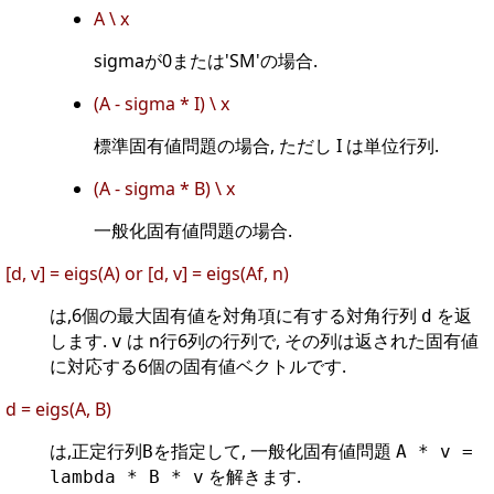
A \ x
sigmaが0または'SM'の場合.
(A - sigma * I) \ x
標準固有値問題の場合, ただし I は単位行列.
(A - sigma * B) \ x
一般化固有値問題の場合.
[d, v] = eigs(A) or [d, v] = eigs(Af, n)
は,6個の最大固有値を対角項に有する対角行列
を返
d
します.
は n行6列の行列で, その列は返された固有値
v
に対応する6個の固有値ベクトルです.
d = eigs(A, B)
は,正定行列
を指定して, 一般化固有値問題
B
A * v =
を解きます.
lambda * B * v