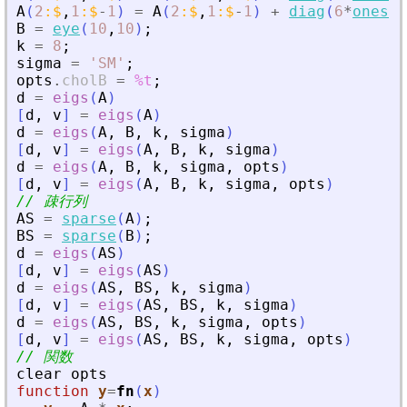
A
(
2
:
$
,
1
:
$
-
1
)
=
A
(
2
:
$
,
1
:
$
-
1
)
+
diag
(
6
*
ones
(
9
B
=
eye
(
10
,
10
)
;
k
=
8
;
sigma
=
'
SM
'
;
opts
.
cholB
=
%t
;
d
=
eigs
(
A
)
[
d
,
v
]
=
eigs
(
A
)
d
=
eigs
(
A
,
B
,
k
,
sigma
)
[
d
,
v
]
=
eigs
(
A
,
B
,
k
,
sigma
)
d
=
eigs
(
A
,
B
,
k
,
sigma
,
opts
)
[
d
,
v
]
=
eigs
(
A
,
B
,
k
,
sigma
,
opts
)
// 疎行列
AS
=
sparse
(
A
)
;
BS
=
sparse
(
B
)
;
d
=
eigs
(
AS
)
[
d
,
v
]
=
eigs
(
AS
)
d
=
eigs
(
AS
,
BS
,
k
,
sigma
)
[
d
,
v
]
=
eigs
(
AS
,
BS
,
k
,
sigma
)
d
=
eigs
(
AS
,
BS
,
k
,
sigma
,
opts
)
[
d
,
v
]
=
eigs
(
AS
,
BS
,
k
,
sigma
,
opts
)
// 関数
clear
opts
function
y
=
fn
(
x
)