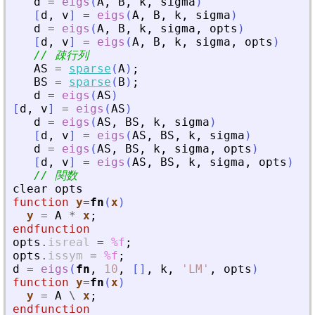
d
=
eigs
(
A
,
B
,
k
,
sigma
)
[
d
,
v
]
=
eigs
(
A
,
B
,
k
,
sigma
)
d
=
eigs
(
A
,
B
,
k
,
sigma
,
opts
)
[
d
,
v
]
=
eigs
(
A
,
B
,
k
,
sigma
,
opts
)
// 疎行列
AS
=
sparse
(
A
)
;
BS
=
sparse
(
B
)
;
d
=
eigs
(
AS
)
[
d
,
v
]
=
eigs
(
AS
)
d
=
eigs
(
AS
,
BS
,
k
,
sigma
)
[
d
,
v
]
=
eigs
(
AS
,
BS
,
k
,
sigma
)
d
=
eigs
(
AS
,
BS
,
k
,
sigma
,
opts
)
[
d
,
v
]
=
eigs
(
AS
,
BS
,
k
,
sigma
,
opts
)
// 関数
clear
opts
function
y
=
fn
(
x
)
y
=
A
*
x
;
endfunction
opts
.
isreal
=
%f
;
opts
.
issym
=
%f
;
d
=
eigs
(
fn
,
10
,
[
]
,
k
,
'
LM
'
,
opts
)
function
y
=
fn
(
x
)
y
=
A
\
x
;
endfunction