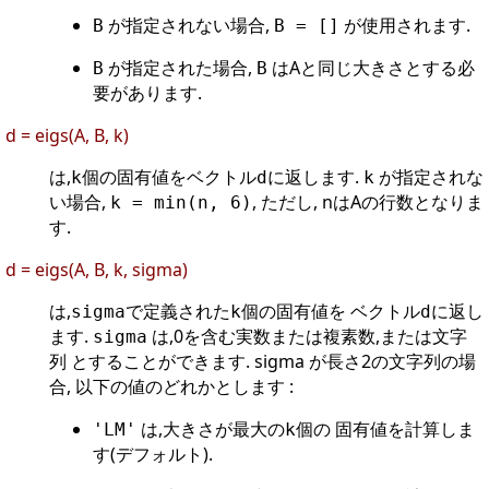
が指定されない場合,
が使用されます.
B
B = []
が指定された場合,
はAと同じ大きさとする必
B
B
要があります.
d = eigs(A, B, k)
は,
個の固有値をベクトル
に返します.
が指定されな
k
d
k
い場合,
, ただし, nはAの行数となりま
k = min(n, 6)
す.
d = eigs(A, B, k, sigma)
は,
で定義された
個の固有値を ベクトル
に返し
sigma
k
d
ます.
は,0を含む実数または複素数,または文字
sigma
列 とすることができます. sigma が長さ2の文字列の場
合, 以下の値のどれかとします :
は,大きさが最大の
個の 固有値を計算しま
'LM'
k
す(デフォルト).