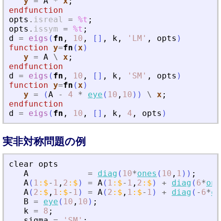
y
=
A
*
x
;
endfunction
opts
.
isreal
=
%t
;
opts
.
issym
=
%t
;
d
=
eigs
(
fn
,
10
,
[
]
,
k
,
'
LM
'
,
opts
)
function
y
=
fn
(
x
)
y
=
A
\
x
;
endfunction
d
=
eigs
(
fn
,
10
,
[
]
,
k
,
'
SM
'
,
opts
)
function
y
=
fn
(
x
)
y
=
(
A
-
4
*
eye
(
10
,
10
)
)
\
x
;
endfunction
d
=
eigs
(
fn
,
10
,
[
]
,
k
,
4
,
opts
)
実非対称問題の例
clear
opts
A
=
diag
(
10
*
ones
(
10
,
1
)
)
;
A
(
1
:
$
-
1
,
2
:
$
)
=
A
(
1
:
$
-
1
,
2
:
$
)
+
diag
(
6
*
one
A
(
2
:
$
,
1
:
$
-
1
)
=
A
(
2
:
$
,
1
:
$
-
1
)
+
diag
(
-
6
*
on
B
=
eye
(
10
,
10
)
;
k
=
8
;
sigma
=
'
SM
'
;