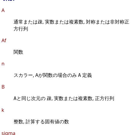
A
通常または疎, 実数または複素数, 対称または非対称正
方行列
Af
関数
n
スカラー, Aが関数の場合のみ
定義
A
B
と同じ次元の 疎, 実数または複素数, 正方行列
A
k
整数, 計算する固有値の数
sigma