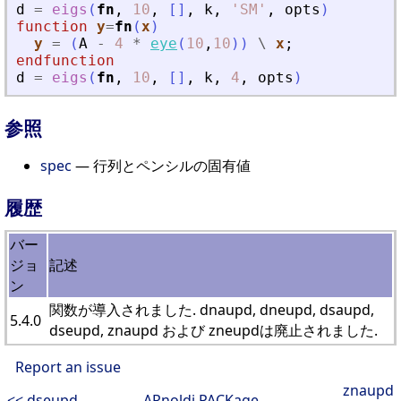
d
=
eigs
(
fn
,
10
,
[
]
,
k
,
'
SM
'
,
opts
)
function
y
=
fn
(
x
)
y
=
(
A
-
4
*
eye
(
10
,
10
)
)
\
x
;
endfunction
d
=
eigs
(
fn
,
10
,
[
]
,
k
,
4
,
opts
)
参照
spec
— 行列とペンシルの固有値
履歴
バー
ジョ
記述
ン
関数が導入されました. dnaupd, dneupd, dsaupd,
5.4.0
dseupd, znaupd および zneupdは廃止されました.
Report an issue
znaupd
<< dseupd
ARnoldi PACKage