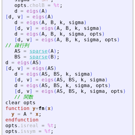
opts
.
cholB
=
%t
;
d
=
eigs
(
A
)
[
d
,
v
]
=
eigs
(
A
)
d
=
eigs
(
A
,
B
,
k
,
sigma
)
[
d
,
v
]
=
eigs
(
A
,
B
,
k
,
sigma
)
d
=
eigs
(
A
,
B
,
k
,
sigma
,
opts
)
[
d
,
v
]
=
eigs
(
A
,
B
,
k
,
sigma
,
opts
)
// 疎行列
AS
=
sparse
(
A
)
;
BS
=
sparse
(
B
)
;
d
=
eigs
(
AS
)
[
d
,
v
]
=
eigs
(
AS
)
d
=
eigs
(
AS
,
BS
,
k
,
sigma
)
[
d
,
v
]
=
eigs
(
AS
,
BS
,
k
,
sigma
)
d
=
eigs
(
AS
,
BS
,
k
,
sigma
,
opts
)
[
d
,
v
]
=
eigs
(
AS
,
BS
,
k
,
sigma
,
opts
)
// 関数
clear
opts
function
y
=
fn
(
x
)
y
=
A
*
x
;
endfunction
opts
.
isreal
=
%t
;
opts
.
issym
=
%f
;