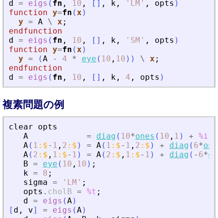
d
=
eigs
(
fn
,
10
,
[
]
,
k
,
'
LM
'
,
opts
)
function
y
=
fn
(
x
)
y
=
A
\
x
;
endfunction
d
=
eigs
(
fn
,
10
,
[
]
,
k
,
'
SM
'
,
opts
)
function
y
=
fn
(
x
)
y
=
(
A
-
4
*
eye
(
10
,
10
)
)
\
x
;
endfunction
d
=
eigs
(
fn
,
10
,
[
]
,
k
,
4
,
opts
)
複素問題の例
clear
opts
A
=
diag
(
10
*
ones
(
10
,
1
)
+
%i
*
A
(
1
:
$
-
1
,
2
:
$
)
=
A
(
1
:
$
-
1
,
2
:
$
)
+
diag
(
6
*
one
A
(
2
:
$
,
1
:
$
-
1
)
=
A
(
2
:
$
,
1
:
$
-
1
)
+
diag
(
-
6
*
on
B
=
eye
(
10
,
10
)
;
k
=
8
;
sigma
=
'
LM
'
;
opts
.
cholB
=
%t
;
d
=
eigs
(
A
)
[
d
,
v
]
=
eigs
(
A
)