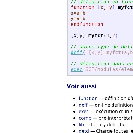
// définition en lign
function
[
x
, 
y
]
=
myfct
x
=
a
+
b
y
=
a
-
b
endfunction
[
x
,
y
]
=
myfct
(
3
,
2
)
// autre type de défi
deff
(
'
[x,y]=myfct(a,b
// définition dans un
exec
SCI
/modules
/elem
Voir aussi
function
— définition d'
deff
— on-line definition
exec
— exécution d'un s
comp
— pré-interprétati
lib
— library definition
getd
— Charge toutes le