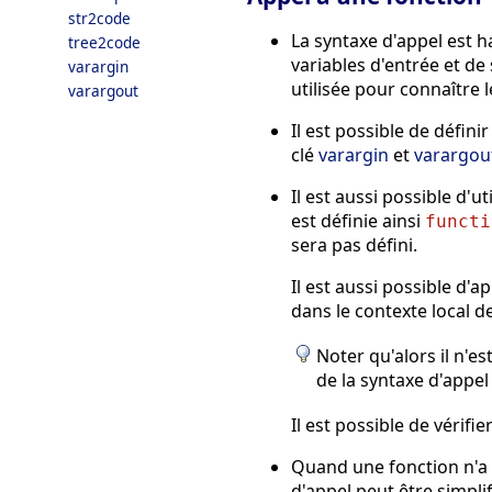
str2code
La syntaxe d'appel est 
tree2code
variables d'entrée et de 
varargin
utilisée pour connaître 
varargout
Il est possible de défin
clé
varargin
et
varargou
Il est aussi possible d
est définie ainsi
functi
sera pas défini.
Il est aussi possible d'a
dans le contexte local de
Noter qu'alors il n'
de la syntaxe d'appel 
Il est possible de vérifi
Quand une fonction n'a 
d'appel peut être simplif