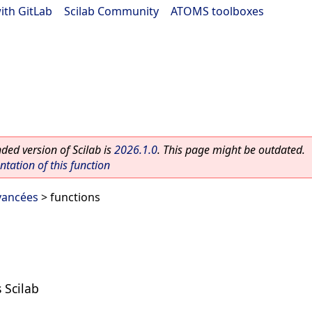
ith GitLab
|
Scilab Community
|
ATOMS toolboxes
ed version of Scilab is
2026.1.0
. This page might be outdated.
ation of this function
vancées
> functions
 Scilab