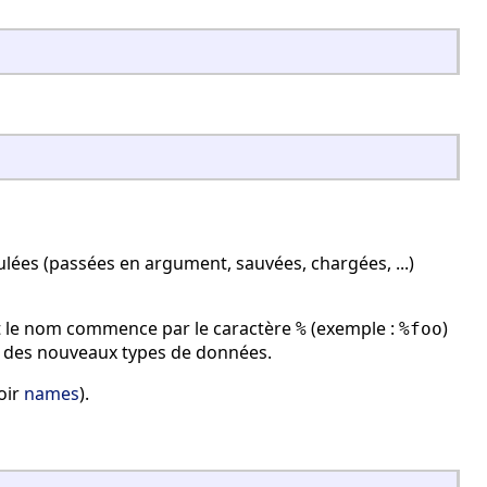
ulées (passées en argument, sauvées, chargées, ...)
nt le nom commence par le caractère
(exemple :
)
%
%foo
r des nouveaux types de données.
oir
names
).