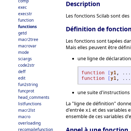
comp
Description
exec
execstr
Les fonctions Scilab sont des
function
functions
Définition de fonctio
getd
macr2tree
Les fonctions sont tapées da
macrovar
Mais elles peuvent être défini
mode
une ligne de déclaration
sciargs
code2str
deff
function
[
y1
, 
...
edit
function
[
y1
, 
...
fun2string
funcprot
une suite d'instructions 
head_comments
La "ligne de définition" donn
listfunctions
d'entrée
et des variables e
macr2lst
xi
ensemble de ces variables d'e
macro
overloading
Appel à une fonction
recompilefunction