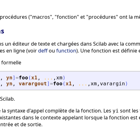
 procédures ("macros", "fonction" et "procédures" ont la mê
ns
ns un éditeur de texte et chargées dans Scilab avec la co
es en ligne (voir
deff
ou
function
). Une fonction est définie 
 formelle
, 
yn
]
=
foo
(
x1
, 
...
,
xm
)
, 
yn
, 
varargout
]
=
foo
(
x1
, 
...
,
xm
,
varargin
)
Scilab.
e la syntaxe d'appel complète de la fonction. Les
sont les 
yi
xistantes dans le contexte appelant lorsque la fonction est
ntrée et de sortie.