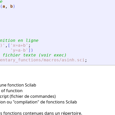
e
(
a
, 
b
)
nition en ligne
)
'
,
[
'
x=a+b
'
;
'
y=a-b
'
]
)
 fichier texte (voir exec)
entary_functions
/macros
/asinh.sci
;
une fonction Scilab
 of function
cript (fichier de commandes)
on ou "compilation" de fonctions Scilab
s fonctions contenues dans un répertoire.