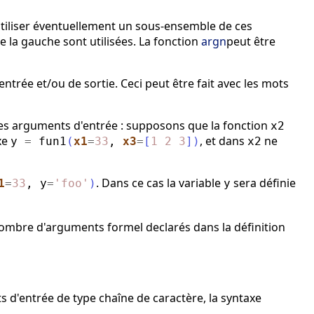
utiliser éventuellement un sous-ensemble de ces
de la gauche sont utilisées. La fonction
argn
peut être
trée et/ou de sortie. Ceci peut être fait avec les mots
 des arguments d'entrée : supposons que la fonction
x2
axe
, et dans
ne
y
=
fun1
(
x1
=
33
,
x3
=
[
1
2
3
]
)
x2
. Dans ce cas la variable
sera définie
1
=
33
,
y
=
'
foo
'
)
y
 nombre d'arguments formel declarés dans la définition
 d'entrée de type chaîne de caractère, la syntaxe