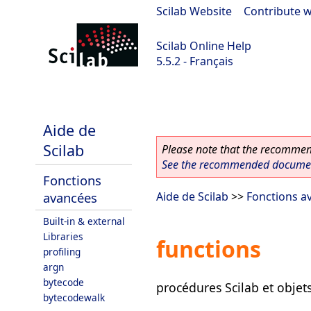
Scilab Website
|
Contribute w
Scilab Online Help
5.5.2 - Français
Scilab 5.5.2
Aide de
Scilab
Please note that the recommend
See the recommended document
Fonctions
avancées
Aide de Scilab
>>
Fonctions a
Built-in & external
Libraries
functions
profiling
argn
bytecode
procédures Scilab et objets
bytecodewalk