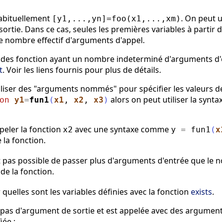
habituellement
. On peut 
[y1,...,yn]=foo(x1,...,xm)
sortie. Dans ce cas, seules les premières variables à partir 
le nombre effectif d'arguments d'appel.
ir des fonction ayant un nombre indeterminé d'arguments d'en
t
. Voir les liens fournis pour plus de détails.
'utiliser des "arguments nommés" pour spécifier les valeurs
alors on peut utiliser la synt
on
y1
=
fun1
(
x1
,
x2
,
x3
)
ppeler la fonction
avec une syntaxe comme
x2
y
=
fun1
(
x
 la fonction.
est pas possible de passer plus d'arguments d'entrée que le
de la fonction.
er quelles sont les variables définies avec la fonction
exists
.
pas d'argument de sortie et est appelée avec des arguments
iée :