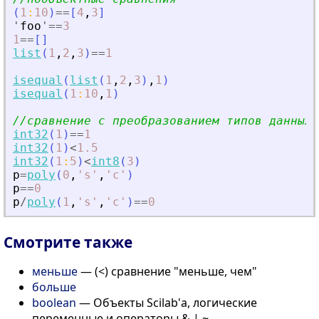
(
1
:
10
)
==
[
4
,
3
]
'
foo
'
==
3
1
==
[
]
list
(
1
,
2
,
3
)
==
1
isequal
(
list
(
1
,
2
,
3
)
,
1
)
isequal
(
1
:
10
,
1
)
//сравнение с преобразованием типов данных
int32
(
1
)
==
1
int32
(
1
)
<
1.5
int32
(
1
:
5
)
<
int8
(
3
)
p
=
poly
(
0
,
'
s
'
,
'
c
'
)
p
==
0
p
/
poly
(
1
,
'
s
'
,
'
c
'
)
==
0
Смотрите также
меньше
— (<) сравнение "меньше, чем"
больше
boolean
— Объекты Scilab'а, логические
переменные и операторы & | ~