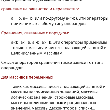
сравнение на равенство и неравенство:
,
(или по-другому
). Эти операторы
a==b
a~=b
a<>b
применимы к любому типу операндов.
Сравнения, связанные с порядком:
,
,
,
. Эти операторы применимы
a<b
a<=b
a>b
a>=b
только к массивам чисел с плавающей запятой и
целочисленным массивам.
Смысл операторов сравнения также зависит от типа
операндов:
Для массивов переменных
таких как массивы чисел с плавающей запятой и
массивы целочисленных значений, массивы
логических значений, строковые массивы,
массивы полиномиальных и рациональных
значений, массивы дескрипторов, списки...