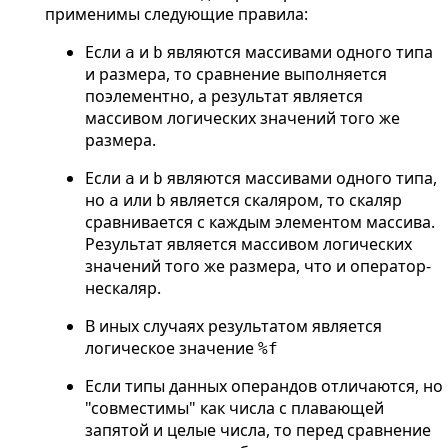
применимы следующие правила:
Если
и
являются массивами одного типа
a
b
и размера, то сравнение выполняется
поэлементно, а результат является
массивом логических значений того же
размера.
Если
и
являются массивами одного типа,
a
b
но
или
является скаляром, то скаляр
a
b
сравнивается с каждым элементом массива.
Результат является массивом логических
значений того же размера, что и оператор-
нескаляр.
В иных случаях результатом является
логическое значение
%f
Если типы данных операндов отличаются, но
"совместимы" как числа с плавающей
запятой и целые числа, то перед сравнение