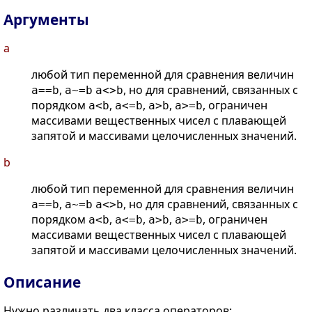
Аргументы
a
любой тип переменной для сравнения величин
,
, но для сравнений, связанных с
a==b
a~=b
a<>b
порядком
,
,
,
, ограничен
a<b
a<=b
a>b
a>=b
массивами вещественных чисел с плавающей
запятой и массивами целочисленных значений.
b
любой тип переменной для сравнения величин
,
, но для сравнений, связанных с
a==b
a~=b
a<>b
порядком
,
,
,
, ограничен
a<b
a<=b
a>b
a>=b
массивами вещественных чисел с плавающей
запятой и массивами целочисленных значений.
Описание
Нужно различать два класса операторов: