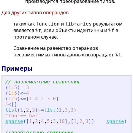
производится преобразование типов.
Для других типов операндов
таких как
и
результатом
function
libraries
является
, если объекты идентичны и
в
%t
%f
противном случае.
Сравнение на равенство операндов
несовместимых типов данных возвращает
.
%f
Примеры
// поэлементные сравнения
(
1
:
5
)
==
3
(
1
:
5
)
<=
4
(
1
:
5
)
<=
[
1
4
2
3
0
]
1
<
[
]
list
(
1
,
2
,
3
)
~=
list
(
1
,
3
,
3
)
"
foo
"
==
"
bar
"
sparse
(
[
1
,
2
;
4
,
5
;
3
,
10
]
,
[
1
,
2
,
3
]
)
==
sparse
(
[
1
//пообъектные сравнения