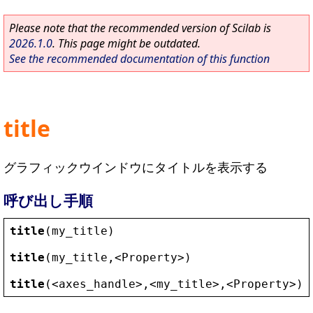
Please note that the recommended version of Scilab is
2026.1.0
. This page might be outdated.
See the recommended documentation of this function
title
グラフィックウインドウにタイトルを表示する
呼び出し手順
title
(
my_title
)
title
(
my_title
,
<
Property
>
)
title
(
<
axes_handle
>
,
<
my_title
>
,
<
Property
>
)