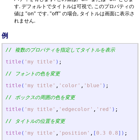
す. デフォルトでタイトルは可視で, このプロパティの
値は "on" です. "off" の場合, タイトルは画面に表示さ
れません.
例
// 複数のプロパティを指定してタイトルを表示
title
(
'
my title
'
)
;
// フォントの色を変更
title
(
'
my title
'
,
'
color
'
,
'
blue
'
)
;
// ボックスの周囲の色を変更
title
(
'
my title
'
,
'
edgecolor
'
,
'
red
'
)
;
// タイトルの位置を変更
title
(
'
my title
'
,
'
position
'
,
[
0.3
0.8
]
)
;