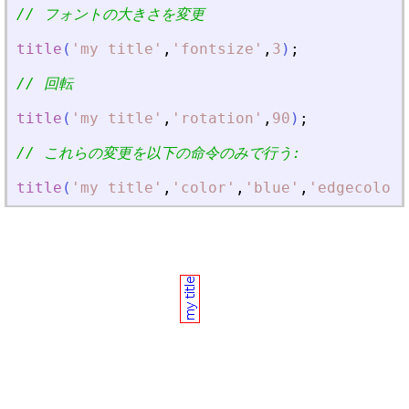
// フォントの大きさを変更
title
(
'
my title
'
,
'
fontsize
'
,
3
)
;
// 回転 
title
(
'
my title
'
,
'
rotation
'
,
90
)
;
// これらの変更を以下の命令のみで行う:
title
(
'
my title
'
,
'
color
'
,
'
blue
'
,
'
edgecolor
'