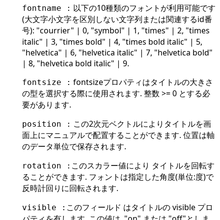
以下の10種類のフォントが利用可能です
fontname :
(大文字小文字を区別しない文字列または関連するid番
号): "courrier" | 0, "symbol" | 1, "times" | 2, "times
italic" | 3, "times bold" | 4, "times bold italic" | 5,
"helvetica" | 6, "helvetica italic" | 7, "helvetica bold"
| 8, "helvetica bold italic" | 9.
fontsizeプロパティはタイトルの大きさ
fontsize :
の型を選択する際に使用されます. 整数 >= 0 とする必
要があります.
この2次元ベクトルによりタイトルを画
position :
面上にマニュアルで配置することができます. 位置は軸
のデータ単位で保存されます.
このスカラー値により タイトルを回転す
rotation :
ることができます. フォントは指定した角度(単位:度)で
反時計回りに回転されます.
このフィールド はタイトルの visible プロ
visible :
パティを有します. この値は, "on" または "off"としま