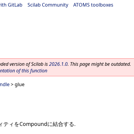
ith GitLab
|
Scilab Community
|
ATOMS toolboxes
ed version of Scilab is
2026.1.0
. This page might be outdated.
ation of this function
ndle
> glue
ィをCompoundに結合する.