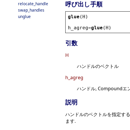
呼び出し手順
relocate_handle
swap_handles
unglue
glue
(
H
)
h_agreg
=
glue
(
H
)
引数
H
ハンドルのベクトル
h_agreg
ハンドル, Compound
説明
ハンドルのベクトルを指定すると
ます.