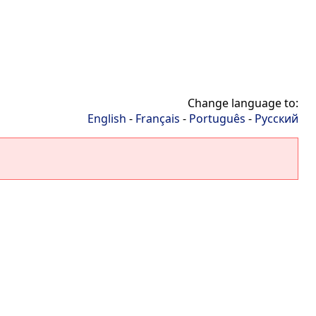
Change language to:
English
-
Français
-
Português
-
Русский