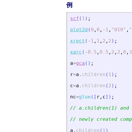
例
scf
(
1
)
;
plot2d
(
0
,
0
,
-
1
,
"
010
"
,
"
xrect
(
-
1
,
1
,
2
,
2
)
;
xarc
(
-
0.5
,
0.5
,
2
,
2
,
0
,
3
a
=
gca
(
)
;
r
=
a
.
children
(
1
)
;
c
=
a
.
children
(
2
)
;
nc
=
glue
(
[
r
,
c
]
)
;
// a.children(1) and 
// newly created comp
a
.
children
(
1
)