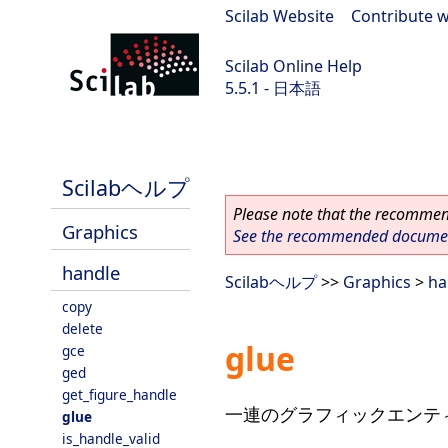
Scilab Website
|
Contribute w
Scilab Online Help
5.5.1 - 日本語
Scilab 5.5.1
Scilabヘルプ
Please note that the recommend
Graphics
See the recommended document
handle
Scilabヘルプ
>>
Graphics
>
ha
copy
delete
glue
gce
ged
get_figure_handle
一連のグラフィックエンティテ
glue
is_handle_valid