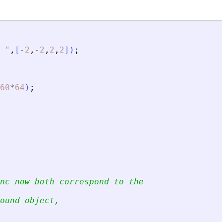
"
,
[
-
2
,
-
2
,
2
,
2
]
)
;
60
*
64
)
;
nc now both correspond to the
ound object,