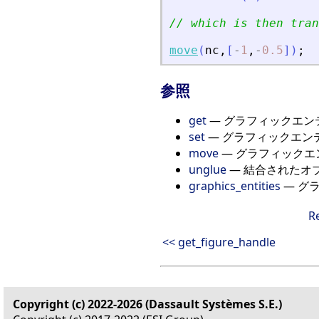
// which is then tran
move
(
nc
,
[
-
1
,
-
0.5
]
)
;
参照
get
— グラフィックエン
set
— グラフィックエン
move
— グラフィックエ
unglue
— 結合されたオ
graphics_entities
— グ
R
<< get_figure_handle
Copyright (c) 2022-2026 (Dassault Systèmes S.E.)