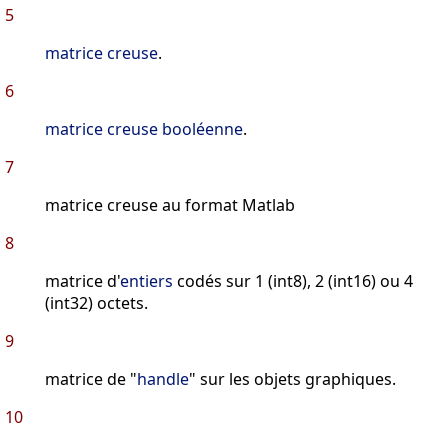
5
matrice creuse
.
6
matrice creuse booléenne
.
7
matrice creuse au format Matlab
8
matrice d'
entiers
codés sur 1 (int8), 2 (int16) ou 4
(int32) octets.
9
matrice de "
handle
" sur les objets graphiques.
10