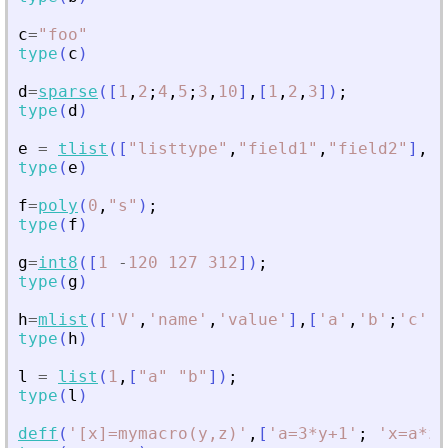
c
=
"
foo
"
type
(
c
)
d
=
sparse
(
[
1
,
2
;
4
,
5
;
3
,
10
]
,
[
1
,
2
,
3
]
)
;
type
(
d
)
e
=
tlist
(
[
"
listtype
"
,
"
field1
"
,
"
field2
"
]
,
[
type
(
e
)
f
=
poly
(
0
,
"
s
"
)
;
type
(
f
)
g
=
int8
(
[
1
-
120
127
312
]
)
;
type
(
g
)
h
=
mlist
(
[
'
V
'
,
'
name
'
,
'
value
'
]
,
[
'
a
'
,
'
b
'
;
'
c
'
'
type
(
h
)
l
=
list
(
1
,
[
"
a
"
"
b
"
]
)
;
type
(
l
)
deff
(
'
[x]=mymacro(y,z)
'
,
[
'
a=3*y+1
'
;
'
x=a*z+