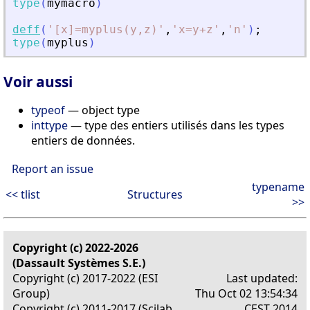
type
(
mymacro
)
deff
(
'
[x]=myplus(y,z)
'
,
'
x=y+z
'
,
'
n
'
)
;
type
(
myplus
)
Voir aussi
typeof
— object type
inttype
— type des entiers utilisés dans les types
entiers de données.
Report an issue
typename
<< tlist
Structures
>>
Copyright (c) 2022-2026
(Dassault Systèmes S.E.)
Copyright (c) 2017-2022 (ESI
Last updated:
Group)
Thu Oct 02 13:54:34
Copyright (c) 2011-2017 (Scilab
CEST 2014