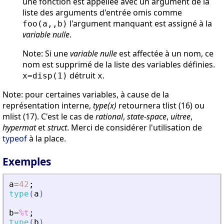
une fonction est appellée avec un argument de la
liste des arguments d'entrée omis comme
l'argument manquant est assigné à la
foo(a,,b)
variable nulle
.
Note: Si une
variable nulle
est affectée à un nom, ce
nom est supprimé de la liste des variables définies.
détruit
.
x=disp(1)
x
Note: pour certaines variables, à cause de la
représentation interne,
type(x)
retournera tlist (16) ou
mlist (17). C'est le cas de
rational
,
state-space
,
uitree
,
hypermat
et
struct
. Merci de considérer l'utilisation de
typeof
à la place.
Exemples
a
=
42
;
type
(
a
)
b
=
%t
;
type
(
b
)