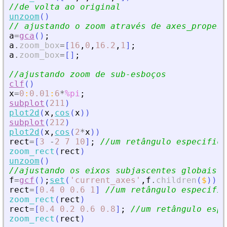
//de volta ao original
unzoom
(
)
// ajustando o zoom através de axes_propert
a
=
gca
(
)
;
a
.
zoom_box
=
[
16
,
0
,
16.2
,
1
]
;
a
.
zoom_box
=
[
]
;
//ajustando zoom de sub-esboços
clf
(
)
x
=
0
:
0.01
:
6
*
%pi
;
subplot
(
211
)
plot2d
(
x
,
cos
(
x
)
)
subplot
(
212
)
plot2d
(
x
,
cos
(
2
*
x
)
)
rect
=
[
3
-
2
7
10
]
;
//um retângulo especifica
zoom_rect
(
rect
)
unzoom
(
)
//ajustando os eixos subjascentes globais c
f
=
gcf
(
)
;
set
(
'
current_axes
'
,
f
.
children
(
$
)
)
rect
=
[
0.4
0
0.6
1
]
//um retângulo especific
zoom_rect
(
rect
)
rect
=
[
0.4
0.2
0.6
0.8
]
;
//um retângulo espe
zoom_rect
(
rect
)