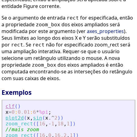
entidade Figure corrente.
Se o argumento de entrada
for especificada, então
rect
a propriedade
dos eixos ampliados será
zoom_box
modificada por este argumento (ver
axes_properties
).
Seus limites ao longo dos eixos X e Y serão substituídos
por
. Se
não for especificado zoom_rect será
rect
rect
uma ampliação interativa. Requer-se que o usuário
selecione um retângulo utilizando o mouse. A nova
propriedade
dos eixos ampliados é então
zoom_box
computada encontrando-se as interseções do retângulo
com suas caixas de eixos.
Exemplos
clf
(
)
x
=
0
:
0.01
:
6
*
%pi
;
plot2d
(
x
,
sin
(
x
.^
2
)
)
zoom_rect
(
[
16
,
-
1
,
18
,
1
]
)
//mais zoom
zoom_rect
(
[
16
,
0
,
16.2
,
1
]
)