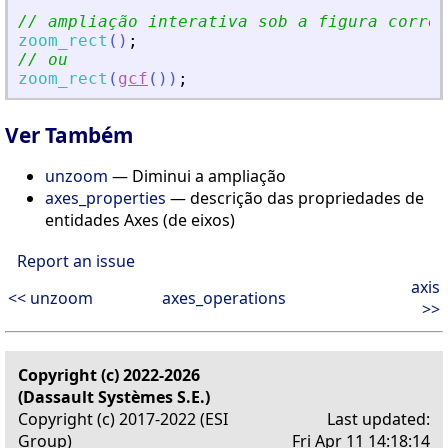
// ampliação interativa sob a figura corren
zoom_rect
(
)
;
// ou
zoom_rect
(
gcf
(
)
)
;
Ver Também
unzoom
— Diminui a ampliação
axes_properties
— descrição das propriedades de
entidades Axes (de eixos)
Report an issue
axis
<< unzoom
axes_operations
>>
Copyright (c) 2022-2026
(Dassault Systèmes S.E.)
Copyright (c) 2017-2022 (ESI
Last updated:
Group)
Fri Apr 11 14:18:14