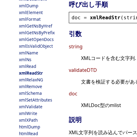
呼び出し手順
xmlDump
xmlElement
doc
 = 
xmlReadStr
(
stri
xmlFormat
xmlGetNsByHref
引数
xmlGetNsByPrefix
xmlGetOpenDocs
xmlIsValidObject
string
xmlName
XMLコードを含む文字列.
xmlNs
xmlRead
validateDTD
xmlReadStr
xmlRelaxNG
文書を検証する必要があ
xmlRemove
xmlSchema
doc
xmlSetAttributes
XMLDoc型のmlist
xmlValidate
xmlWrite
説明
xmlXPath
htmlDump
XML文字列を読み込んでパー
htmlRead