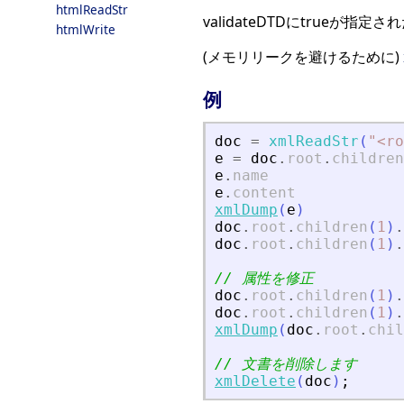
htmlReadStr
validateDTDにtrueが
htmlWrite
(メモリリークを避けるために)
例
doc
=
xmlReadStr
(
"
<
ro
e
=
doc
.
root
.
children
e
.
name
e
.
content
xmlDump
(
e
)
doc
.
root
.
children
(
1
)
.
doc
.
root
.
children
(
1
)
.
// 属性を修正
doc
.
root
.
children
(
1
)
.
doc
.
root
.
children
(
1
)
.
xmlDump
(
doc
.
root
.
chil
// 文書を削除します
xmlDelete
(
doc
)
;