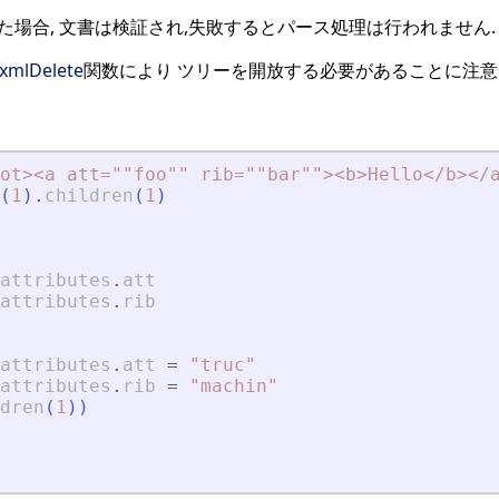
指定された場合, 文書は検証され,失敗するとパース処理は行われません.
xmlDelete
関数により ツリーを開放する必要があることに注意
ot
>
<
a att=""foo"" rib=""bar""
>
<
b
>
Hello
<
/b
>
<
/
(
1
)
.
children
(
1
)
attributes
.
att
attributes
.
rib
attributes
.
att
=
"
truc
"
attributes
.
rib
=
"
machin
"
dren
(
1
)
)