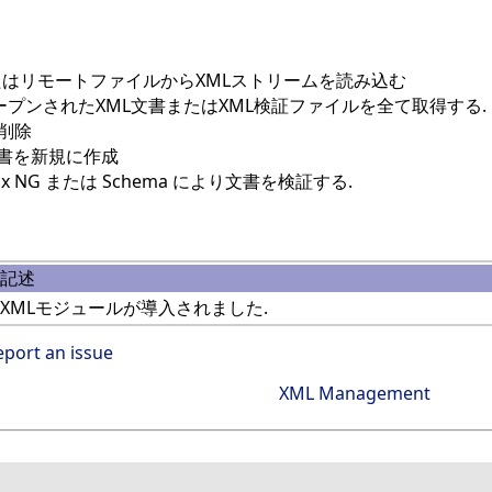
たはリモートファイルからXMLストリームを読み込む
ープンされたXML文書またはXML検証ファイルを全て取得する.
を削除
文書を新規に作成
elax NG または Schema により文書を検証する.
記述
XMLモジュールが導入されました.
eport an issue
XML Management