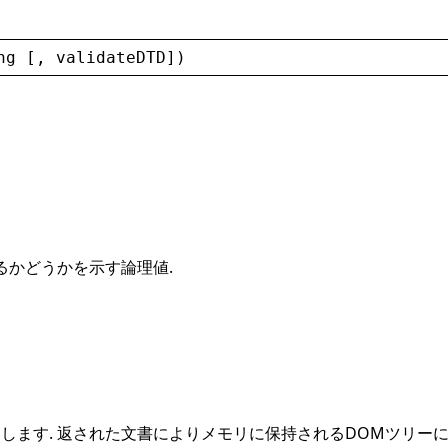
ng
 [, 
validateDTD
])
るかどうかを示す論理値.
スします. 返された文書によりメモリに保持されるDOMツリーに