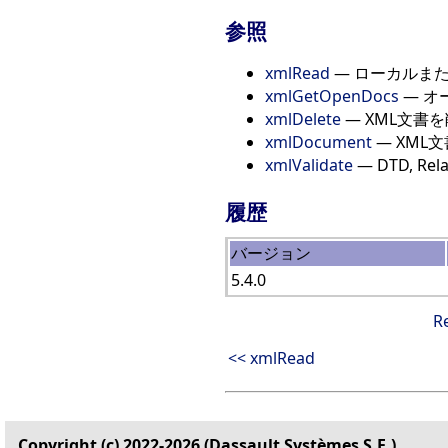
参照
xmlRead
— ローカルま
xmlGetOpenDocs
— オ
xmlDelete
— XML文書
xmlDocument
— XML
xmlValidate
— DTD, R
履歴
バージョン
5.4.0
R
<< xmlRead
Copyright (c) 2022-2026 (Dassault Systèmes S.E.)