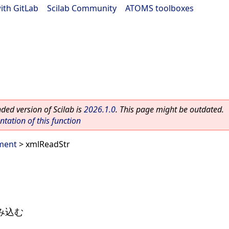
ith GitLab
|
Scilab Community
|
ATOMS toolboxes
ed version of Scilab is
2026.1.0
. This page might be outdated.
ation of this function
ment
> xmlReadStr
み込む