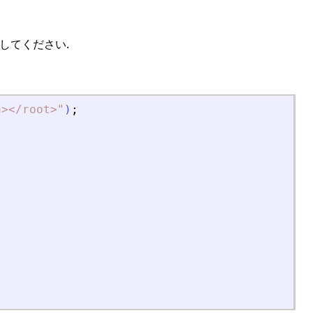
してください.
a
>
<
/root
>
"
)
;