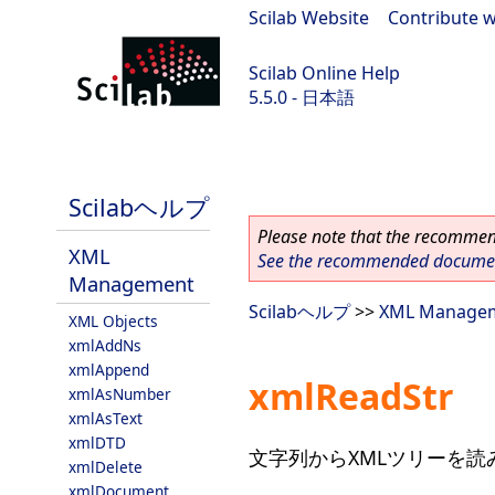
Scilab Website
|
Contribute w
Scilab Online Help
5.5.0 - 日本語
Scilab 5.5.0
Scilabヘルプ
Please note that the recommend
XML
See the recommended document
Management
Scilabヘルプ
>>
XML Manage
XML Objects
xmlAddNs
xmlAppend
xmlReadStr
xmlAsNumber
xmlAsText
xmlDTD
文字列からXMLツリーを読
xmlDelete
xmlDocument