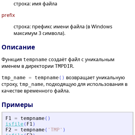
строка: имя файла
prefix
строка: префикс имени файла (в Windows
максимум 3 символа).
Описание
Функция
создаёт файл с уникальным
tempname
именем в директории
.
TMPDIR
возвращает уникальную
tmp_name
=
tempname
(
)
строку,
, подходящую для использования в
tmp_name
качестве временного файла.
Примеры
F1
=
tempname
(
)
isfile
(
F1
)
F2
=
tempname
(
'
TMP
'
)