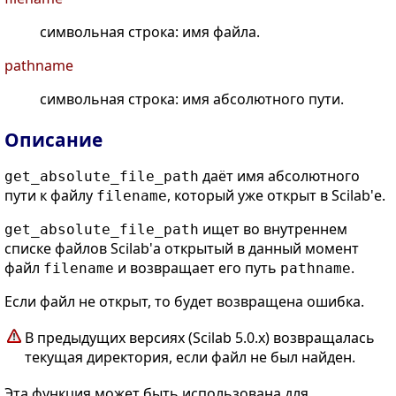
символьная строка: имя файла.
pathname
символьная строка: имя абсолютного пути.
Описание
даёт имя абсолютного
get_absolute_file_path
пути к файлу
, который уже открыт в Scilab'е.
filename
ищет во внутреннем
get_absolute_file_path
списке файлов Scilab'а открытый в данный момент
файл
и возвращает его путь
.
filename
pathname
Если файл не открыт, то будет возвращена ошибка.
В предыдущих версиях (Scilab 5.0.x) возвращалась
текущая директория, если файл не был найден.
Эта функция может быть использована для