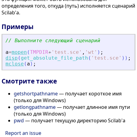
определения того, откуда (путь) исполняется сценарий
Scilab'а.
Примеры
// Выполните следующий сценарий
a
=
mopen
(
TMPDIR
+
'
test.sce
'
,
'
wt
'
)
;
disp
(
get_absolute_file_path
(
'
test.sce
'
)
)
;
mclose
(
a
)
;
Смотрите также
getshortpathname
— получает короткое имя
(только для Windows)
getlongpathname
— получает длинное имя пути
(только для Windows)
pwd
— получает текущую директорию Scilab'а
Report an issue