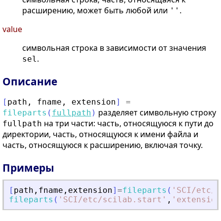
расширению, может быть любой или
.
''
value
символьная строка в зависимости от значения
.
sel
Описание
[
path
,
fname
,
extension
]
=
разделяет символьную строку
fileparts
(
fullpath
)
на три части: часть, относящуюся к пути до
fullpath
директории, часть, относящуюся к имени файла и
часть, относящуюся к расширению, включая точку.
Примеры
[
path
,
fname
,
extension
]
=
fileparts
(
'
SCI/etc/s
fileparts
(
'
SCI/etc/scilab.start
'
,
'
extension