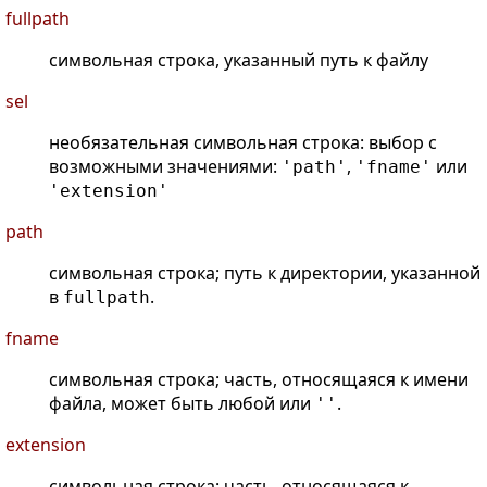
fullpath
символьная строка, указанный путь к файлу
sel
необязательная символьная строка: выбор с
возможными значениями:
,
или
'path'
'fname'
'extension'
path
символьная строка; путь к директории, указанной
в
.
fullpath
fname
символьная строка; часть, относящаяся к имени
файла, может быть любой или
.
''
extension
символьная строка; часть, относящаяся к