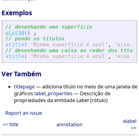
Exemplos
// desenhando uma superfície
plot3d
(
)
;
// pondo os títulos
xtitle
(
'
Minha superfície é azul
'
,
'
eixo X
'
// desenhando uma caixa ao redor dos título
xtitle
(
'
Minha superfície é azul
'
,
'
eixo X
'
Ver Também
titlepage
— adiciona título no meio de uma janela de
gráficos
label_properties
— Descrição de
propriedades da entidade Label (rótulo)
Report an issue
xlabel
<< title
annotation
>>