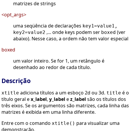
matrizes de strings
<opt_args>
uma seqüência de declarações
key1=value1,
,... onde keys podem ser
(ver
key2=value2
boxed
abaixo). Nesse caso, a ordem não tem valor especial
boxed
um valor inteiro. Se for 1, um retângulo é
desenhado ao redor de cada título.
Descrição
adiciona títulos a um esboço 2d ou 3d.
é o
xtitle
title
título geral e
x_label
,
y_label
e
z_label
são os títulos dos
três eixos. Se os argumentos são matrizes, cada linha das
matrizes é exibida em uma linha diferente.
Entre com o comando
para visualizar uma
xtitle()
demonstração.