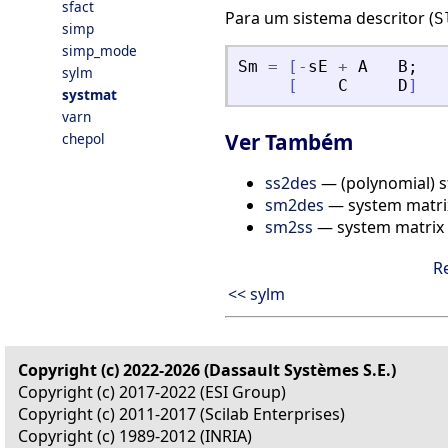
sfact
Para um sistema descritor (
S
simp
simp_mode
Sm
=
[
-
sE
+
A
B
;
sylm
[
C
D
]
systmat
varn
Ver Também
chepol
ss2des
— (polynomial) s
sm2des
— system matrix
sm2ss
— system matrix 
R
<< sylm
Copyright (c) 2022-2026 (Dassault Systèmes S.E.)
Copyright (c) 2017-2022 (ESI Group)
Copyright (c) 2011-2017 (Scilab Enterprises)
Copyright (c) 1989-2012 (INRIA)