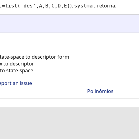
),
retorna:
l=list('des',A,B,C,D,E)
systmat
tate-space to descriptor form
 to descriptor
to state-space
eport an issue
Polinômios