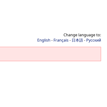
Change language to:
English
-
Français
-
日本語
-
Русский