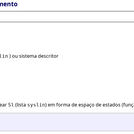
mento
) ou sistema descritor
lin
near
(lista
) em forma de espaço de estados (função
Sl
syslin