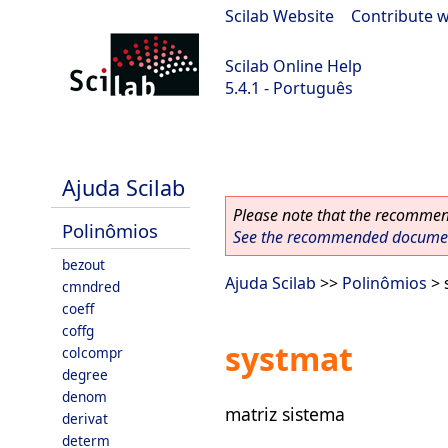
Scilab Website
|
Contribute w
Scilab Online Help
5.4.1 - Português
Scilab 5.4.1
Ajuda Scilab
Please note that the recommend
Polinômios
See the recommended document
bezout
Ajuda Scilab
>>
Polinômios
> 
cmndred
coeff
coffg
systmat
colcompr
degree
denom
matriz sistema
derivat
determ