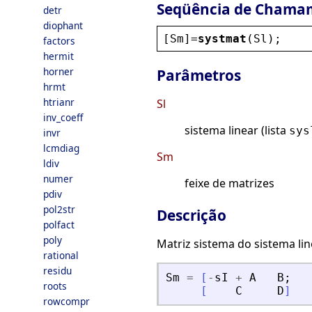
Seqüência de Chama
detr
diophant
[
Sm
]=
systmat
(
Sl
);
factors
hermit
horner
Parâmetros
hrmt
htrianr
Sl
inv_coeff
sistema linear (lista
sys
invr
lcmdiag
Sm
ldiv
numer
feixe de matrizes
pdiv
pol2str
Descrição
polfact
poly
Matriz sistema do sistema li
rational
residu
Sm
=
[
-
sI
+
A
B
;
roots
[
C
D
]
rowcompr