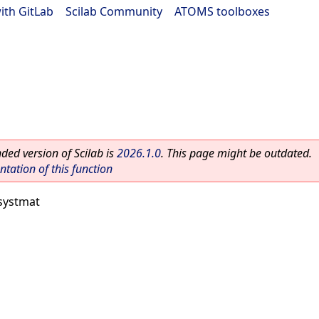
ith GitLab
|
Scilab Community
|
ATOMS toolboxes
ed version of Scilab is
2026.1.0
. This page might be outdated.
ation of this function
systmat