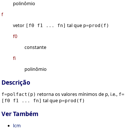
polinômio
f
vetor
tal que
[f0 f1 ... fn]
p=prod(f)
f0
constante
fi
polinômio
Descrição
retorna os valores mínimos de p, i.e.,
f=polfact(p)
f=
tal que
[f0 f1 ... fn]
p=prod(f)
Ver Também
lcm