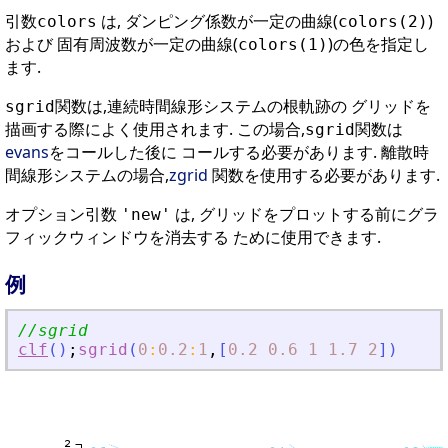
引数
は, ダンピング係数が一定の曲線(
)
colors
colors(2)
および 固有周波数が一定の曲線(
)の色を指定し
colors(1)
ます.
関数は,連続時間線形システムの根軌跡の グリッドを
sgrid
描画する際によく使用されます. この場合,
関数は
sgrid
evans
をコールした後に コールする必要があります. 離散時
間線形システムの場合,
zgrid
関数を使用する必要があります.
オプション引数
は, グリッドをプロットする前にグラ
'new'
フィックウィンドウを消去する ために使用できます.
例
//sgrid
clf
(
)
;
sgrid
(
0
:
0.2
:
1
,
[
0.2
0.6
1
1.7
2
]
)