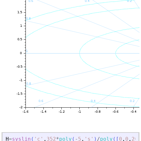
H
=
syslin
(
'
c
'
,
352
*
poly
(
-
5
,
'
s
'
)
/
poly
(
[
0
,
0
,
200