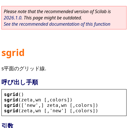
Please note that the recommended version of Scilab is
2026.1.0
. This page might be outdated.
See the recommended documentation of this function
sgrid
s平面のグリッド線.
呼び出し手順
sgrid
()
sgrid
(
zeta
,
wn
 [,
colors
])
sgrid
([
'
new
'
,] 
zeta
,
wn
 [,
colors
])
sgrid
(
zeta
,
wn
 [,
'
new
'
] [,
colors
])
引数