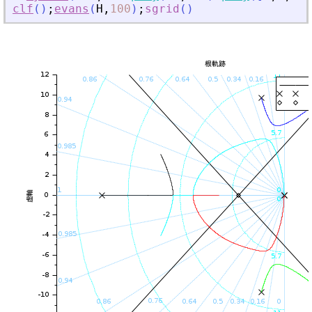
clf
(
)
;
evans
(
H
,
100
)
;
sgrid
(
)