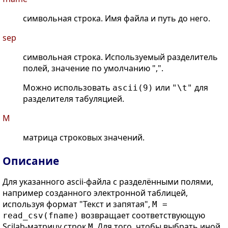
символьная строка. Имя файла и путь до него.
sep
символьная строка. Используемый разделитель
полей, значение по умолчанию ",".
Можно использовать
или
для
ascii(9)
"\t"
разделителя табуляцией.
M
матрица строковых значений.
Описание
Для указанного ascii-файла с разделёнными полями,
например созданного электронной таблицей,
используя формат "Текст и запятая",
М =
возвращает соответствующую
read_csv(fname)
Scilab-матрицу строк
. Для того, чтобы выбрать иной
M