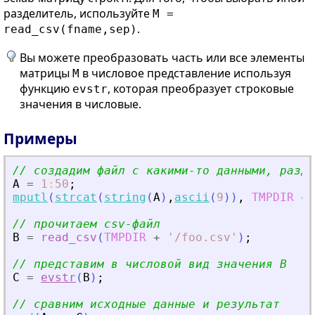
разделитель, используйте
M =
.
read_csv(fname,sep)
Вы можете преобразовать часть или все элементы
матрицы
в числовое представление используя
M
функцию
, которая преобразует строковые
evstr
значения в числовые.
Примеры
// создадим файл с какими-то данными, разде
A
=
1
:
50
;
mputl
(
strcat
(
string
(
A
)
,
ascii
(
9
)
)
,
TMPDIR
+
// прочитаем csv-файл
B
=
read_csv
(
TMPDIR
+
'
/foo.csv
'
)
;
// представим в числовой вид значения B
C
=
evstr
(
B
)
;
// сравним исходные данные и результат