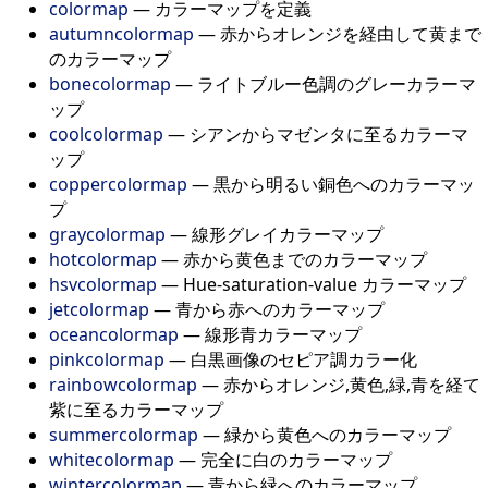
colormap
— カラーマップを定義
autumncolormap
— 赤からオレンジを経由して黄まで
のカラーマップ
bonecolormap
— ライトブルー色調のグレーカラーマ
ップ
coolcolormap
— シアンからマゼンタに至るカラーマ
ップ
coppercolormap
— 黒から明るい銅色へのカラーマッ
プ
graycolormap
— 線形グレイカラーマップ
hotcolormap
— 赤から黄色までのカラーマップ
hsvcolormap
— Hue-saturation-value カラーマップ
jetcolormap
— 青から赤へのカラーマップ
oceancolormap
— 線形青カラーマップ
pinkcolormap
— 白黒画像のセピア調カラー化
rainbowcolormap
— 赤からオレンジ,黄色,緑,青を経て
紫に至るカラーマップ
summercolormap
— 緑から黄色へのカラーマップ
whitecolormap
— 完全に白のカラーマップ
wintercolormap
— 青から緑へのカラーマップ