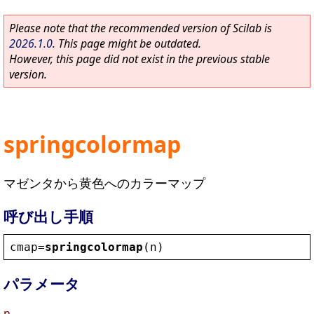
Please note that the recommended version of Scilab is
2026.1.0
. This page might be outdated.
However, this page did not exist in the previous stable
version.
springcolormap
マゼンタから黄色へのカラーマップ
呼び出し手順
cmap
=
springcolormap
(
n
)
パラメータ
n