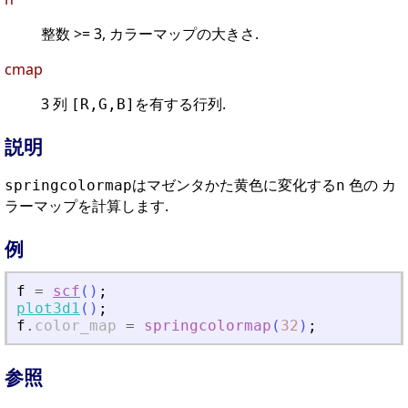
整数 >= 3, カラーマップの大きさ.
cmap
3 列
を有する行列.
[R,G,B]
説明
はマゼンタかた黄色に変化する
色の カ
springcolormap
n
ラーマップを計算します.
例
f
=
scf
(
)
;
plot3d1
(
)
;
f
.
color_map
=
springcolormap
(
32
)
;
参照