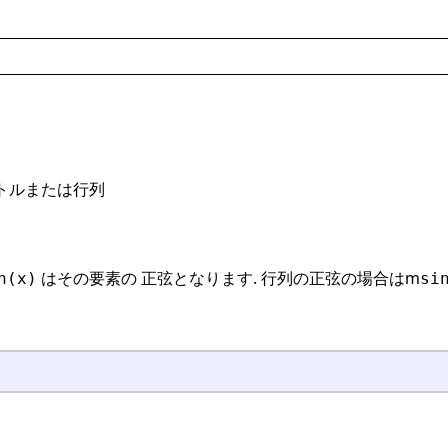
トルまたは行列
はその要素の 正弦となります. 行列の正弦の場合はm
n(x)
si