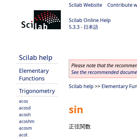
Scilab Website
|
Contribute w
Scilab Online Help
5.3.3 - 日本語
Scilab 5.3.3
Scilab help
Please note that the recommend
Elementary
See the recommended document
Functions
Scilab help
>>
Elementary Fun
Trigonometry
acos
sin
acosd
acosh
acoshm
正弦関数
acosm
acot