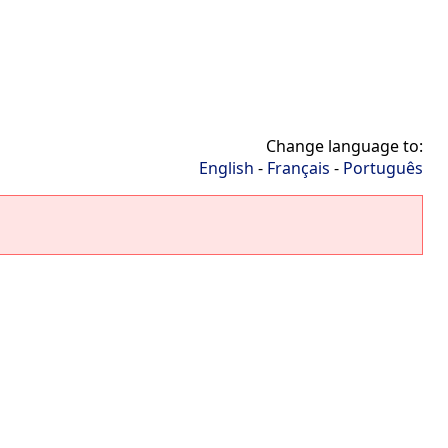
Change language to:
English
-
Français
-
Português