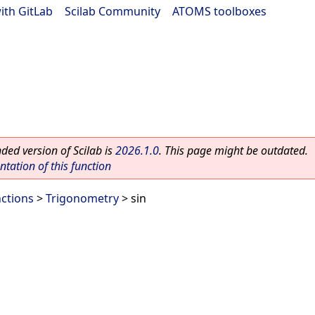
ith GitLab
|
Scilab Community
|
ATOMS toolboxes
ed version of Scilab is
2026.1.0
. This page might be outdated.
ation of this function
ctions
>
Trigonometry
> sin