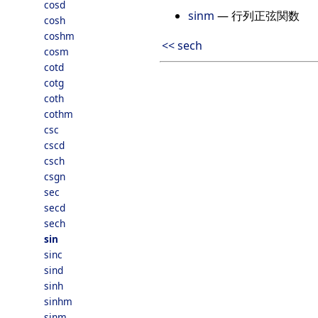
cosd
sinm
— 行列正弦関数
cosh
coshm
<< sech
cosm
cotd
cotg
coth
cothm
csc
cscd
csch
csgn
sec
secd
sech
sin
sinc
sind
sinh
sinhm
sinm