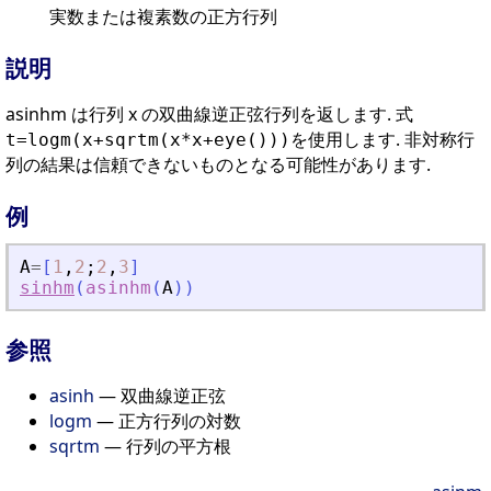
実数または複素数の正方行列
説明
asinhm は行列 x の双曲線逆正弦行列を返します. 式
を使用します. 非対称行
t=logm(x+sqrtm(x*x+eye()))
列の結果は信頼できないものとなる可能性があります.
例
A
=
[
1
,
2
;
2
,
3
]
sinhm
(
asinhm
(
A
)
)
参照
asinh
— 双曲線逆正弦
logm
— 正方行列の対数
sqrtm
— 行列の平方根