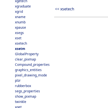
xgetech
xgraduate
<< xsetech
xgrid
xname
xnumb
xpause
xsegs
xset
xsetech
xsetm
GlobalProperty
clear_pixmap
Compound_properties
graphics_entities
pixel_drawing_mode
plzr
rubberbox
segs_properties
show_pixmap
twinkle
xget