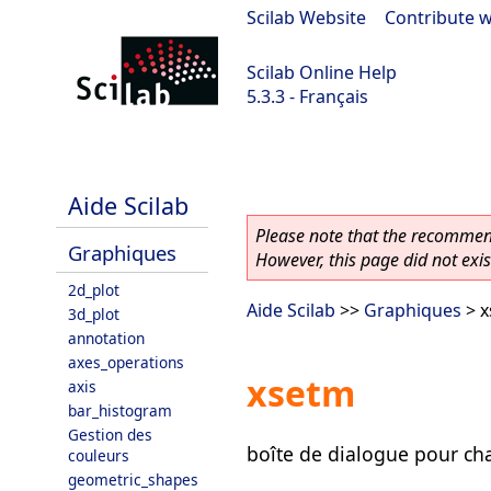
Scilab Website
|
Contribute w
Scilab Online Help
5.3.3 - Français
Scilab 5.3.3
Aide Scilab
Please note that the recommend
Graphiques
However, this page did not exist
2d_plot
Aide Scilab
>>
Graphiques
> x
3d_plot
annotation
axes_operations
xsetm
axis
bar_histogram
Gestion des
boîte de dialogue pour ch
couleurs
geometric_shapes