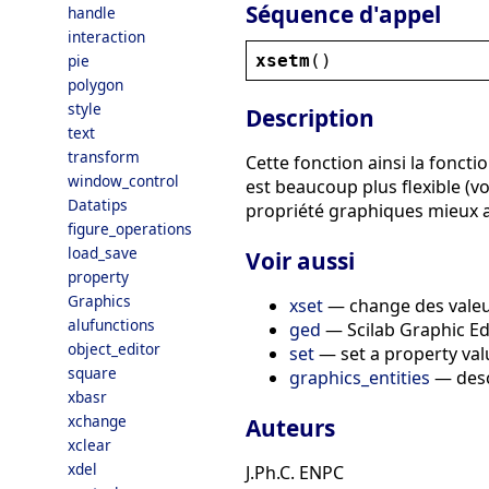
Séquence d'appel
handle
interaction
xsetm
()
pie
polygon
style
Description
text
transform
Cette fonction ainsi la foncti
window_control
est beaucoup plus flexible (vo
Datatips
propriété graphiques mieux ad
figure_operations
load_save
Voir aussi
property
Graphics
xset
— change des valeu
alufunctions
ged
— Scilab Graphic Ed
object_editor
set
— set a property valu
square
graphics_entities
— descr
xbasr
xchange
Auteurs
xclear
xdel
J.Ph.C. ENPC