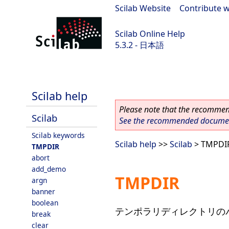
Scilab Website
|
Contribute w
Scilab Online Help
5.3.2 - 日本語
Scilab-Branch-5.3-GIT
Scilab help
Please note that the recommend
Scilab
See the recommended document
Scilab keywords
Scilab help
>>
Scilab
> TMPDI
TMPDIR
abort
add_demo
TMPDIR
argn
banner
boolean
テンポラリディレクトリの
break
clear