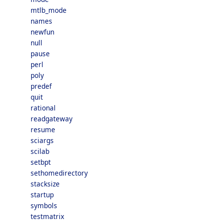
mtlb_mode
names
newfun
null
pause
perl
poly
predef
quit
rational
readgateway
resume
sciargs
scilab
setbpt
sethomedirectory
stacksize
startup
symbols
testmatrix