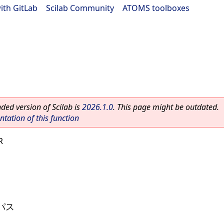
ith GitLab
|
Scilab Community
|
ATOMS toolboxes
ed version of Scilab is
2026.1.0
. This page might be outdated.
ation of this function
R
パス