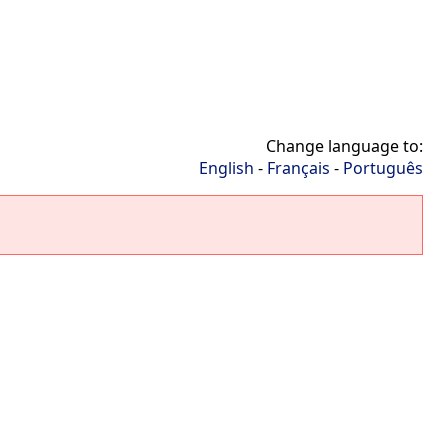
Change language to:
English
-
Français
-
Português