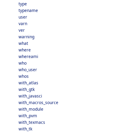
type
typename
user
varn
ver
warning
what
where
whereami
who
who_user
whos
with_atlas
with_gtk
with_javasci
with_macros_source
with_module
with_pvm
with_texmacs
with_tk