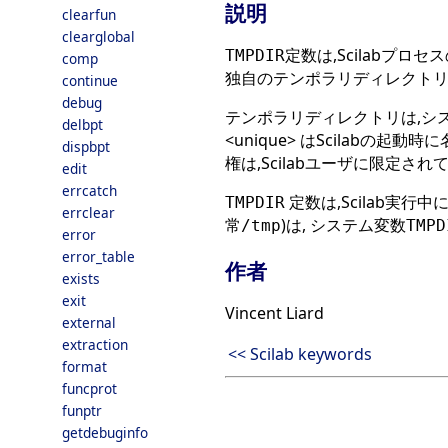
説明
clearfun
clearglobal
定数は,Scilabプロセ
TMPDIR
comp
独自のテンポラリディレクトリを
continue
debug
テンポラリディレクトリは,システ
delbpt
<unique> はScilabの起
dispbpt
権は,Scilabユーザに限定され
edit
errcatch
定数は,Scilab実行中
TMPDIR
errclear
常
)は, システム変数
/tmp
TMPD
error
error_table
作者
exists
exit
Vincent Liard
external
extraction
<< Scilab keywords
format
funcprot
funptr
getdebuginfo