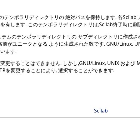
スのテンポラリディレクトリの 絶対パスを保持します. 各Scilabプ
有します. このテンポラリディレクトリは,Scilab終了時に削
ムのテンポラリディレクトリの サブディレクトリに作成され,その名前は
動時に名前がユニークとなる ように生成された数です. GNU/Linux, 
ています.
に変更することはできません. しかし,GNU/Linux, UNIX および
を変更することにより, 選択することができます.
IR
Scilab