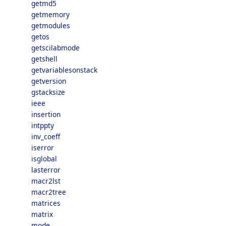
getmd5
getmemory
getmodules
getos
getscilabmode
getshell
getvariablesonstack
getversion
gstacksize
ieee
insertion
intppty
inv_coeff
iserror
isglobal
lasterror
macr2lst
macr2tree
matrices
matrix
mode