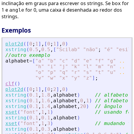
inclinação em graus para escrever os strings. Se
for
box
1 e
for 0, uma caixa é desenhada ao redor dos
angle
strings.
Exemplos
plot2d
(
[
0
;
1
]
,
[
0
;
1
]
,
0
)
xstring
(
0.5
,
0.5
,
[
"
Scilab
"
"
não
"
;
"
é
"
"
esila
//outro exemplo
alphabet
=
[
"
a
"
"
b
"
"
c
"
"
d
"
"
e
"
"
f
"
"
g
"
..
"
h
"
"
i
"
"
j
"
"
k
"
"
l
"
"
m
"
"
n
"
..
"
o
"
"
p
"
"
q
"
"
r
"
"
s
"
"
t
"
"
u
"
..
"
v
"
"
w
"
"
x
"
"
y
"
"
z
"
]
;
clf
(
)
plot2d
(
[
0
;
1
]
,
[
0
;
2
]
,
0
)
xstring
(
0.1
,
1.8
,
alphabet
)
// alfabeto
xstring
(
0.1
,
1.6
,
alphabet
,
0
,
1
)
// alfabeto e
xstring
(
0.1
,
1.4
,
alphabet
,
20
)
// ângulo
xset
(
"
font
"
,
1
,
1
)
// usando fo
xstring
(
0.1
,
0.1
,
alphabet
)
xset
(
"
font
"
,
1
,
3
)
// mudando ta
xstring
(
0.1
,
0.3
,
alphabet
)