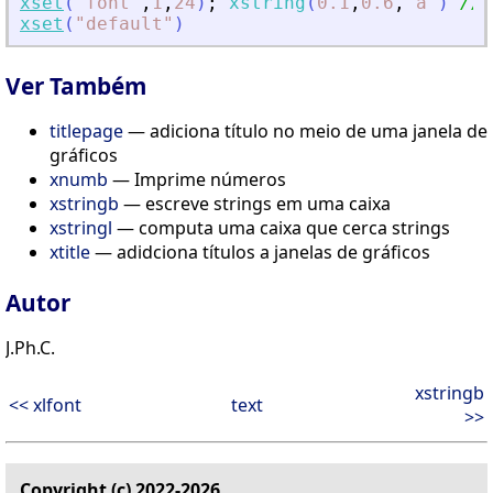
xset
(
"
font
"
,
1
,
24
)
;
xstring
(
0.1
,
0.6
,
"
a
"
)
//a
xset
(
"
default
"
)
Ver Também
titlepage
— adiciona título no meio de uma janela de
gráficos
xnumb
— Imprime números
xstringb
— escreve strings em uma caixa
xstringl
— computa uma caixa que cerca strings
xtitle
— adidciona títulos a janelas de gráficos
Autor
J.Ph.C.
xstringb
<< xlfont
text
>>
Copyright (c) 2022-2026