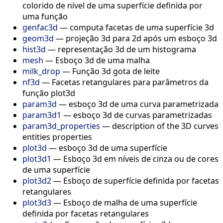
colorido de nível de uma superfície definida por
uma função
genfac3d
—
computa facetas de uma superfície 3d
geom3d
—
projeção 3d para 2d após um esboço 3d
hist3d
—
representação 3d de um histograma
mesh
—
Esboço 3d de uma malha
milk_drop
—
Função 3d gota de leite
nf3d
—
Facetas retangulares para parâmetros da
função plot3d
param3d
—
esboço 3d de uma curva parametrizada
param3d1
—
esboço 3d de curvas parametrizadas
param3d_properties
—
description of the 3D curves
entities properties
plot3d
—
esboço 3d de uma superfície
plot3d1
—
Esboço 3d em níveis de cinza ou de cores
de uma superfície
plot3d2
—
Esboço de superfície definida por facetas
retangulares
plot3d3
—
Esboço de malha de uma superfície
definida por facetas retangulares