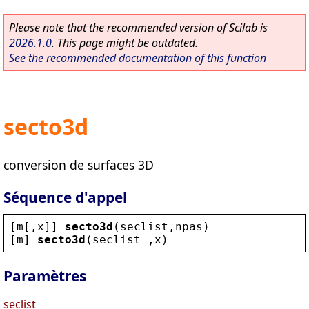
Please note that the recommended version of Scilab is
2026.1.0
. This page might be outdated.
See the recommended documentation of this function
secto3d
conversion de surfaces 3D
Séquence d'appel
[
m
[,
x
]]=
secto3d
(
seclist
,
npas
)
[
m
]=
secto3d
(
seclist
 ,
x
)
Paramètres
seclist