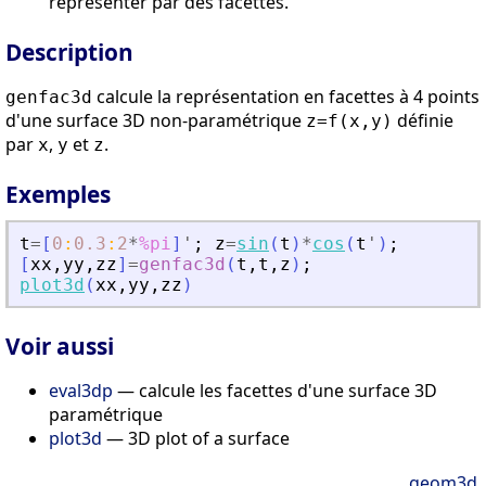
représenter par des facettes.
Description
calcule la représentation en facettes à 4 points
genfac3d
d'une surface 3D non-paramétrique
définie
z=f(x,y)
par
,
et
.
x
y
z
Exemples
t
=
[
0
:
0.3
:
2
*
%pi
]
'
;
z
=
sin
(
t
)
*
cos
(
t
'
)
;
[
xx
,
yy
,
zz
]
=
genfac3d
(
t
,
t
,
z
)
;
plot3d
(
xx
,
yy
,
zz
)
Voir aussi
eval3dp
— calcule les facettes d'une surface 3D
paramétrique
plot3d
— 3D plot of a surface
geom3d