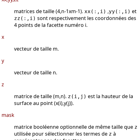
matrices de taille (4,n-1xm-1).
,
et
xx(:,i)
yy(:,i)
sont respectivement les coordonnées des
zz(:,i)
4 points de la facette numéro i.
x
vecteur de taille m.
y
vecteur de taille n.
z
matrice de taille (m,n).
est la hauteur de la
z(i,j)
surface au point (x(i),y(j)).
mask
matrice booléenne optionnelle de même taille que
z
utilisée pour sélectionner les termes de
à
z