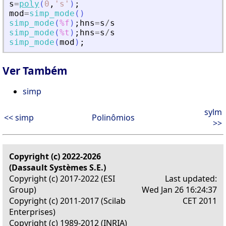
s
=
poly
(
0
,
'
s
'
)
;
mod
=
simp_mode
(
)
simp_mode
(
%f
)
;
hns
=
s
/
s
simp_mode
(
%t
)
;
hns
=
s
/
s
simp_mode
(
mod
)
;
Ver Também
simp
sylm
<< simp
Polinômios
>>
Copyright (c) 2022-2026
(Dassault Systèmes S.E.)
Copyright (c) 2017-2022 (ESI
Last updated:
Group)
Wed Jan 26 16:24:37
Copyright (c) 2011-2017 (Scilab
CET 2011
Enterprises)
Copyright (c) 1989-2012 (INRIA)